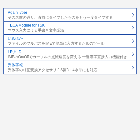
AgainTyper
その名前の通り、直前にタイプしたものをもう一度タイプする
TEGA Module for TSK
マウス入力による手書き文字認識
いめほか
ファイルのフルパスをIMEで簡単に入力するためのツール
LR,HLD
IMEのOn/Offでカーソルの点滅速度を変える 十進漢字直接入力機能付き
異体字転
異体字の相互変換アクセサリ JIS第3・4水準にも対応