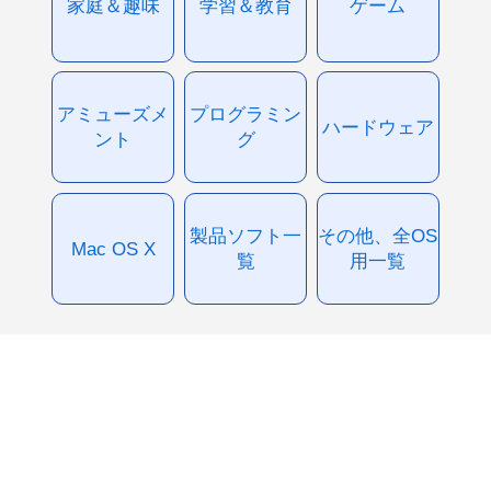
家庭＆趣味
学習＆教育
ゲーム
アミューズメ
プログラミン
ハードウェア
ント
グ
製品ソフト一
その他、全OS
Mac OS X
覧
用一覧