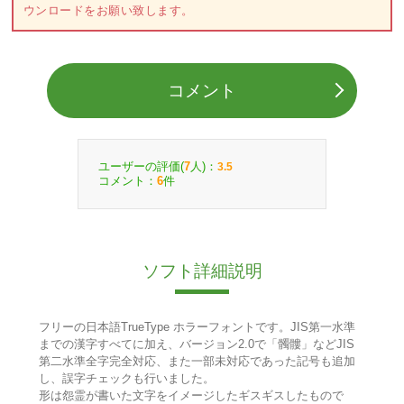
ウンロードをお願い致します。
コメント
ユーザーの評価(
人)：
7
3.5
コメント：
件
6
ソフト詳細説明
フリーの日本語TrueType ホラーフォントです。JIS第一水準
までの漢字すべてに加え、バージョン2.0で「髑髏」などJIS
第二水準全字完全対応、また一部未対応であった記号も追加
し、誤字チェックも行いました。
形は怨霊が書いた文字をイメージしたギスギスしたもので