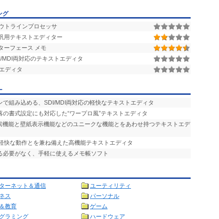
ング
ウトラインプロセッサ
汎用テキストエディター
ターフェース メモ
/MDI両対応のテキストエディタ
エディタ
ー
ンで組み込める、SDI/MDI両対応の軽快なテキストエディタ
落の書式設定にも対応した“ワープロ風”テキストエディタ
検索機能と壁紙表示機能などのユニークな機能とをあわせ持つテキストエデ
と軽快な動作とを兼ね備えた高機能テキストエディタ
ける必要がなく、手軽に使えるメモ帳ソフト
ターネット＆通信
ユーティリティ
ネス
パーソナル
＆教育
ゲーム
グラミング
ハードウェア