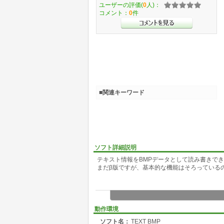
ユーザーの評価(
0
人)：
コメント：
0
件
■関連キーワード
ソフト詳細説明
テキスト情報をBMPデータとして読み書きで
まだβ版ですが、基本的な機能はそろっている
動作環境
ソフト名：
TEXT BMP