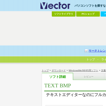
パソコンソフトを探すなら
ソフトライブラリ
PCショップ
サーチトレン
トップ
ラ
トップ
>
ダウンロード
>
WindowsMe/98/95用ソフト
>
文書
ソフト詳細
レビュー
TEXT BMP
テキストエディターなのにフルカラ