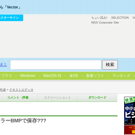
「Vector」
ベクターサイン
ちょい読み!
SELECTION
V
NGS Corporate Site
ド！
イブラリ
Windows
Mac(OS X)
全OS
新着ソフト
ランキング
作成
>
テキストエディタ
コメント・評価
スクリーンショット
ダウンロード
ーBMPで保存???