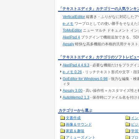
「テキストエディタ」カテゴリーの人気ランキ
VerticalEditor
縦書き・ふりがなに対応したア
e-メモ
ワープロとしての使い勝手をそなえた
ToMoEditor
ニュー マルチ ドキュメント イン
AkelPad 4
プラグインで機能追加できる、SDI
Apsaly
軽快な高多機能の本格的汎用テキスト
「テキストエディタ」カテゴリのソフトレビュ
AkelPad 4 4.9.3
- 必要な機能だけをプラグイ
e-メモ 0.26
- リッチテキスト形式や文字・段
GoEditor for Windows 0.98
- 強力な編集・
ィタ
Apsaly 3.00
- 高い操作性＋カスタマイズ性
AutoMemo2 1.3
- 保存時にファイル名を付
カテゴリーから選ぶ
文書作成
イン
画像＆サウンド
ビジ
家庭＆趣味
学習
アミューズメント
プロ