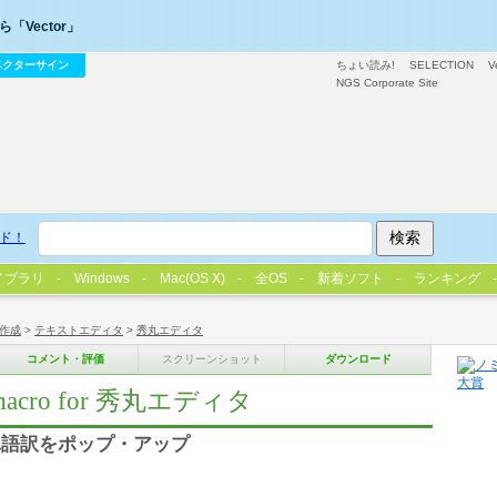
「Vector」
ベクターサイン
ちょい読み!
SELECTION
V
NGS Corporate Site
ド！
イブラリ
Windows
Mac(OS X)
全OS
新着ソフト
ランキング
作成
>
テキストエディタ
>
秀丸エディタ
コメント・評価
スクリーンショット
ダウンロード
h macro for 秀丸エディタ
単語訳をポップ・アップ