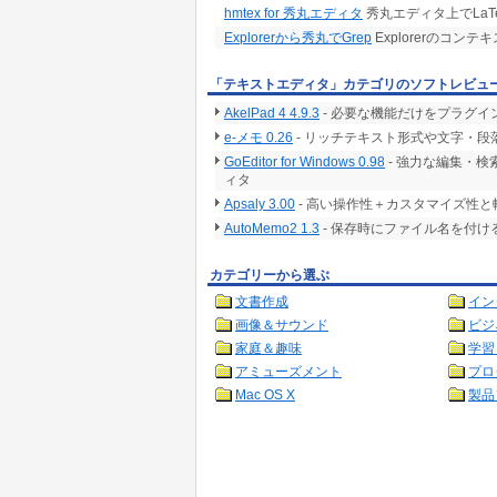
hmtex for 秀丸エディタ
秀丸エディタ上でLa
Explorerから秀丸でGrep
Explorerのコン
「テキストエディタ」カテゴリのソフトレビュ
AkelPad 4 4.9.3
- 必要な機能だけをプラグイ
e-メモ 0.26
- リッチテキスト形式や文字・段
GoEditor for Windows 0.98
- 強力な編集・
ィタ
Apsaly 3.00
- 高い操作性＋カスタマイズ性
AutoMemo2 1.3
- 保存時にファイル名を付
カテゴリーから選ぶ
文書作成
イン
画像＆サウンド
ビジ
家庭＆趣味
学習
アミューズメント
プロ
Mac OS X
製品