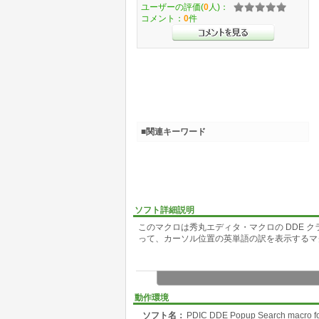
ユーザーの評価(
0
人)：
コメント：
0
件
■関連キーワード
ソフト詳細説明
このマクロは秀丸エディタ・マクロの DDE クライアント
って、カーソル位置の英単語の訳を表示するマ
動作環境
ソフト名：
PDIC DDE Popup Search macr