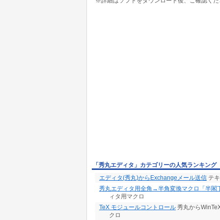
※詳細はソフトをダウンロード後、ご確認くだ
「秀丸エディタ」カテゴリーの人気ランキング
エディタ(秀丸)からExchangeメール送信
テキス
秀丸エディタ用全角→半角変換マクロ「半閣
ィタ用マクロ
TeX モジュールコントロール
秀丸からWinTeX
クロ