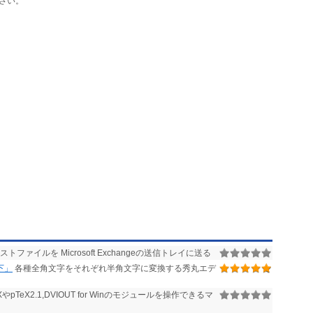
さい。
トファイルを Microsoft Exchangeの送信トレイに送る
下」
各種全角文字をそれぞれ半角文字に変換する秀丸エデ
やpTeX2.1,DVIOUT for Winのモジュールを操作できるマ