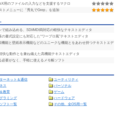
TeX用のファイルの入力などを支援するマクロ
テキストメニューに「秀丸でGrep」を追加
ー
ンで組み込める、SDI/MDI両対応の軽快なテキストエディタ
落の書式設定にも対応した“ワープロ風”テキストエディタ
検索機能と壁紙表示機能などのユニークな機能とをあわせ持つテキストエデ
と軽快な動作とを兼ね備えた高機能テキストエディタ
ける必要がなく、手軽に使えるメモ帳ソフト
ターネット＆通信
ユーティリティ
ネス
パーソナル
＆教育
ゲーム
グラミング
ハードウェア
ソフト一覧
その他、全OS用一覧