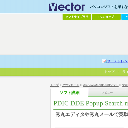
パソコンソフトを探すなら
ソフトライブラリ
PCショップ
サーチトレン
トップ
ラ
トップ
>
ダウンロード
>
WindowsMe/98/95用ソフト
>
文書
ソフト詳細
レビュー
PDIC DDE Popup Searc
秀丸エディタや秀丸メールで英