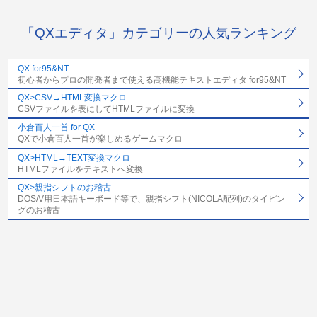
「QXエディタ」カテゴリーの人気ランキング
QX for95&NT
初心者からプロの開発者まで使える高機能テキストエディタ for95&NT
QX>CSV→HTML変換マクロ
CSVファイルを表にしてHTMLファイルに変換
小倉百人一首 for QX
QXで小倉百人一首が楽しめるゲームマクロ
QX>HTML→TEXT変換マクロ
HTMLファイルをテキストへ変換
QX>親指シフトのお稽古
DOS/V用日本語キーボード等で、親指シフト(NICOLA配列)のタイピン
グのお稽古