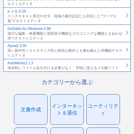
キストエディタ
e-メモ 0.26
リッチテキスト形式や文字・段落の書式設定にも対応した“ワープロ
風”テキストエディタ
GoEditor for Windows 0.98
強力な編集・検索機能と壁紙表示機能などのユニークな機能とをあわせ
持つテキストエディタ
Apsaly 3.00
高い操作性＋カスタマイズ性と軽快な動作とを兼ね備えた高機能テキス
トエディタ
AutoMemo2 1.3
保存時にファイル名を付ける必要がなく、手軽に使えるメモ帳ソフト
カテゴリーから選ぶ
インターネッ
ユーティリテ
文書作成
ト＆通信
ィ