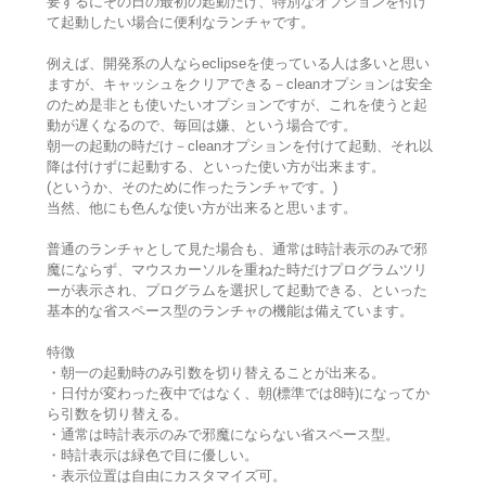
要するにその日の最初の起動だけ、特別なオプションを付け
て起動したい場合に便利なランチャです。
例えば、開発系の人ならeclipseを使っている人は多いと思い
ますが、キャッシュをクリアできる－cleanオプションは安全
のため是非とも使いたいオプションですが、これを使うと起
動が遅くなるので、毎回は嫌、という場合です。
朝一の起動の時だけ－cleanオプションを付けて起動、それ以
降は付けずに起動する、といった使い方が出来ます。
(というか、そのために作ったランチャです。)
当然、他にも色んな使い方が出来ると思います。
普通のランチャとして見た場合も、通常は時計表示のみで邪
魔にならず、マウスカーソルを重ねた時だけプログラムツリ
ーが表示され、プログラムを選択して起動できる、といった
基本的な省スペース型のランチャの機能は備えています。
特徴
・朝一の起動時のみ引数を切り替えることが出来る。
・日付が変わった夜中ではなく、朝(標準では8時)になってか
ら引数を切り替える。
・通常は時計表示のみで邪魔にならない省スペース型。
・時計表示は緑色で目に優しい。
・表示位置は自由にカスタマイズ可。