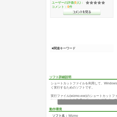
ユーザーの評価(
0
人)：
コメント：
0
件
■関連キーワード
ソフト詳細説明
ショートカットファイルを利用して、Windo
く実行するためのソフトです。
実行ファイル(wizmo.exe)のショートカ
ショートカットを作成せず、コマンドラインで
wizmo.exeをパラメータ指定なしで実行し
動作環境
ンをクリックすると、各パラメータの内容を確
ソフト名：
Wizmo