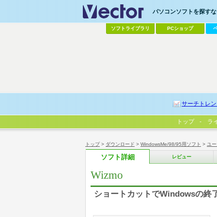
パソコンソフトを探すなら
ソフトライブラリ
PCショップ
サーチトレン
トップ
ラ
トップ
>
ダウンロード
>
WindowsMe/98/95用ソフト
>
ユー
ソフト詳細
レビュー
Wizmo
ショートカットでWindowsの