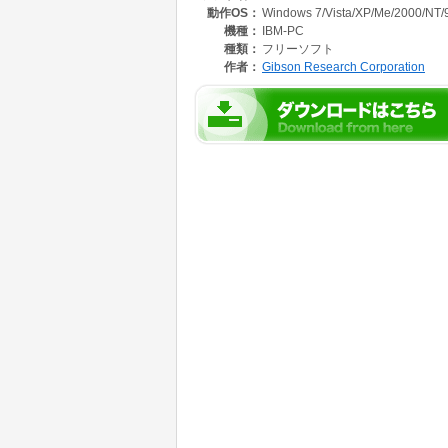
動作OS：
Windows 7/Vista/XP/Me/2000/NT/
【主な機能】カッコ内はパラメータ名
機種：
IBM-PC
●電源関係の操作
種類：
フリーソフト
・スタンバイモード(standby)
作者：
Gibson Research Corporation
・ハイバーネーション(hybernation)
・ログオフ(logoff)
・パソコンのロック(lock)
・ロック後画面をブラックアウト(blindlock)
・Windowsの終了(exit)
・再起動(reboot)
・パソコンのシャットダウン(shutdown)
●メディア/WiFi関連
・リムーバブルメディアのトレイを開く/閉じる(ope
・WindowsのWireless Zero Configuration
●スクリーンセーバ関連
・画面をブラックアウト(blackout)
・画面全体をデスクトップ色にする(desktop)
・モニターの電源をオフにする(monoff)
・内蔵スクリーンセーバ“graviton”を起動(gravit
※gravitonスクリーンセーバのカスタマイズ
●サウンド関係
・wizmoのコマンドを無音で実行する(quiet)
・オーディオのボリュームを調整(volume)
・指定したサウンドファイルを再生(play)