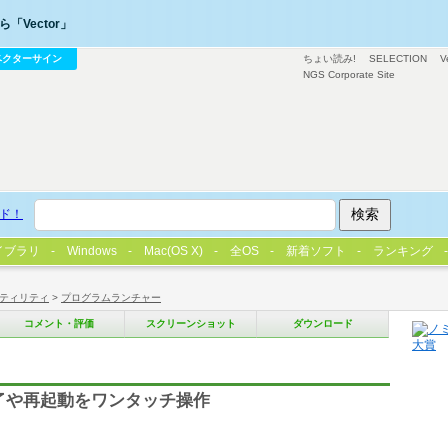
「Vector」
ベクターサイン
ちょい読み!
SELECTION
V
NGS Corporate Site
ド！
イブラリ
Windows
Mac(OS X)
全OS
新着ソフト
ランキング
ティリティ
>
プログラムランチャー
コメント・評価
スクリーンショット
ダウンロード
終了や再起動をワンタッチ操作