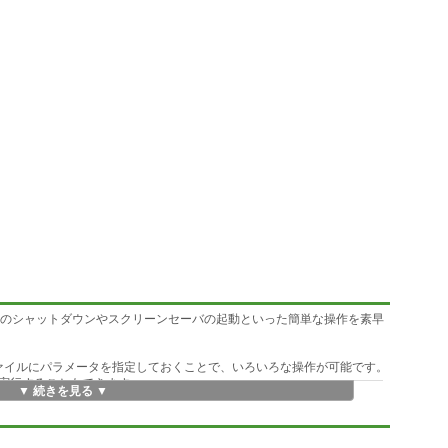
wsのシャットダウンやスクリーンセーバの起動といった簡単な操作を素早
ットファイルにパラメータを指定しておくことで、いろいろな操作が可能です。
実行することもできます。
▼ 続きを見る ▼
た場合は、説明用のウィンドウが表示されます。ウィンドウ上で「ref」ボタ
認することができます。