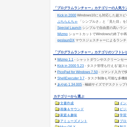
・waveファイルの再生音量を調整(wave)
「プログラムランチャー」カテゴリーの人気ラ
・オーディオを(無音)状態にする(mute)
Kick in 2000
Windows10にも対応した超
※quietパラメータは他のパラメータと組み合
ぷちらんちゃ
「シンプルさ」と「見た目」を
Special Launch
シンプルで自由度の高いラン
Wizmo
ショートカットでWindowsの終了や
geslaunDX
マウスジェスチャーによるランチ
「プログラムランチャー」カテゴリのソフトレ
Wizmo 1.1
- シャットダウンやスクリーンセ
Kick in 2000 5.23
- タスク管理も行える“超
PicoPad for Windows 7.50
- コマンド入力
ShellExecuter 3.7
- タスク制御も可能な多機
あやめ 1.34.005
- 極細サイズでデスクトッ
カテゴリーから選ぶ
文書作成
イン
画像＆サウンド
ビジ
家庭＆趣味
学習
アミューズメント
プロ