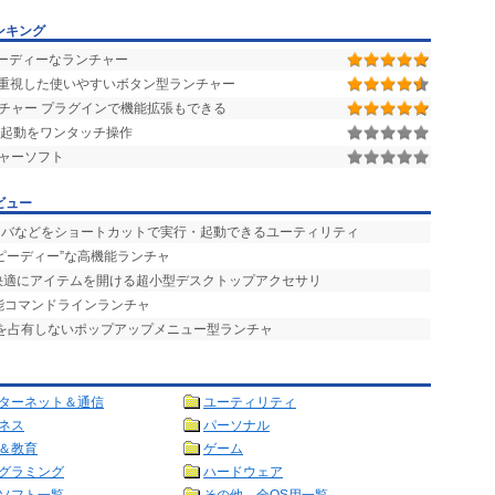
ンキング
スピーディーなランチャー
わせて使用します。
重視した使いやすいボタン型ランチャー
チャー プラグインで機能拡張もできる
再起動をワンタッチ操作
ャーソフト
ビュー
ーバなどをショートカットで実行・起動できるユーティリティ
スピーディー”な高機能ランチャ
で快適にアイテムを開ける超小型デスクトップアクセサリ
能コマンドラインランチャ
プを占有しないポップアップメニュー型ランチャ
ターネット＆通信
ユーティリティ
ネス
パーソナル
＆教育
ゲーム
グラミング
ハードウェア