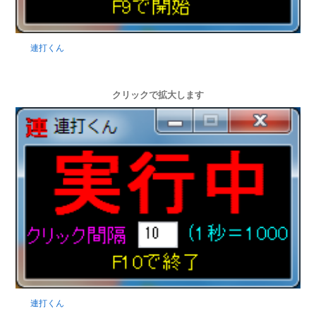
連打くん
クリックで拡大します
連打くん