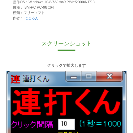
動作OS：Windows 10/8/7/Vista/XP/Me/2000/NT/98
機種：IBM-PC PC-98 x64
種類：フリーソフト
作者：
にょろん
スクリーンショット
クリックで拡大します