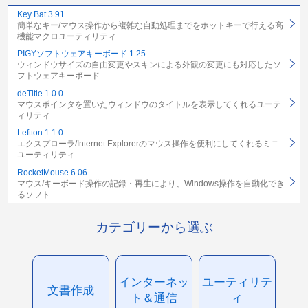
Key Bat 3.91
簡単なキー/マウス操作から複雑な自動処理までをホットキーで行える高
機能マクロユーティリティ
PIGYソフトウェアキーボード 1.25
ウィンドウサイズの自由変更やスキンによる外観の変更にも対応したソ
フトウェアキーボード
deTitle 1.0.0
マウスポインタを置いたウィンドウのタイトルを表示してくれるユーテ
ィリティ
Leftton 1.1.0
エクスプローラ/Internet Explorerのマウス操作を便利にしてくれるミニ
ユーティリティ
RocketMouse 6.06
マウス/キーボード操作の記録・再生により、Windows操作を自動化でき
るソフト
カテゴリーから選ぶ
インターネッ
ユーティリテ
文書作成
ト＆通信
ィ