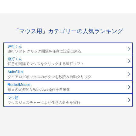
「マウス用」カテゴリーの人気ランキング
連打くん
連打ソフト クリック間隔を任意に設定出来る
速打くん
任意の間隔でマウスをクリックする連打ソフト
AutoClick
ダイアログボックスのボタンを秒読み自動クリック
RocketMouse
毎日の定型的なWindows操作を自動化
マウ筋
マウスジェスチャーにより任意の命令を実行