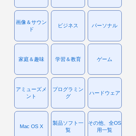
画像＆サウン
ビジネス
パーソナル
ド
家庭＆趣味
学習＆教育
ゲーム
アミューズメ
プログラミン
ハードウェア
ント
グ
製品ソフト一
その他、全OS
Mac OS X
覧
用一覧