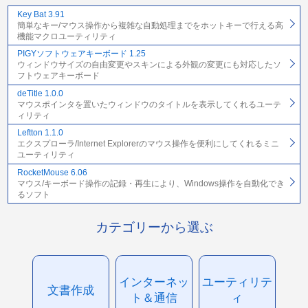
Key Bat 3.91
簡単なキー/マウス操作から複雑な自動処理までをホットキーで行える高
機能マクロユーティリティ
PIGYソフトウェアキーボード 1.25
ウィンドウサイズの自由変更やスキンによる外観の変更にも対応したソ
フトウェアキーボード
deTitle 1.0.0
マウスポインタを置いたウィンドウのタイトルを表示してくれるユーテ
ィリティ
Leftton 1.1.0
エクスプローラ/Internet Explorerのマウス操作を便利にしてくれるミニ
ユーティリティ
RocketMouse 6.06
マウス/キーボード操作の記録・再生により、Windows操作を自動化でき
るソフト
カテゴリーから選ぶ
インターネッ
ユーティリテ
文書作成
ト＆通信
ィ