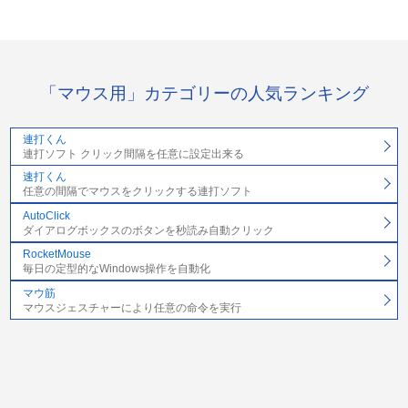
「マウス用」カテゴリーの人気ランキング
連打くん
連打ソフト クリック間隔を任意に設定出来る
速打くん
任意の間隔でマウスをクリックする連打ソフト
AutoClick
ダイアログボックスのボタンを秒読み自動クリック
RocketMouse
毎日の定型的なWindows操作を自動化
マウ筋
マウスジェスチャーにより任意の命令を実行