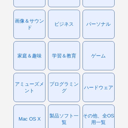
画像＆サウン
ビジネス
パーソナル
ド
家庭＆趣味
学習＆教育
ゲーム
アミューズメ
プログラミン
ハードウェア
ント
グ
製品ソフト一
その他、全OS
Mac OS X
覧
用一覧