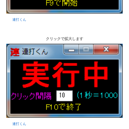
連打くん
クリックで拡大します
連打くん