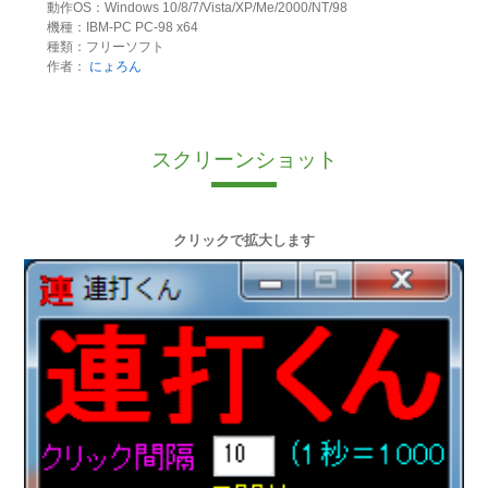
動作OS：Windows 10/8/7/Vista/XP/Me/2000/NT/98
機種：IBM-PC PC-98 x64
種類：フリーソフト
作者：
にょろん
スクリーンショット
クリックで拡大します