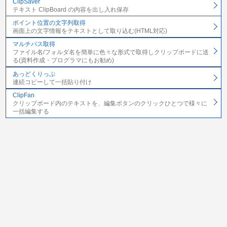
ClipSaver
テキスト ClipBoard の内容を出し入れ保存
ポイント位置の文字列取得
画面上の文字情報をテキストとして取り込む(HTML対応)
マルチパス取得
ファイル名/フォルダ名を簡単に色々な形式で取得しクリップボードに送
る(資料作成・プログラマにもお勧め)
あっどくりっぷ
連続コピーして一括貼り付け
ClipFan
クリップボード内のテキストを、編集ボタンのクリックひとつで様々に
一括編集する