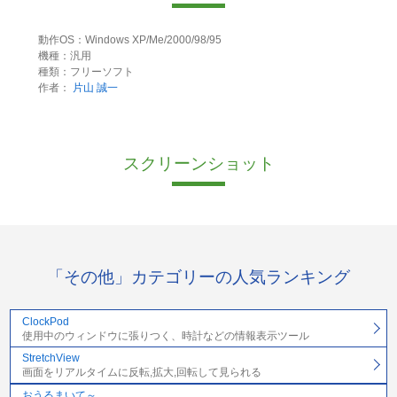
動作OS：Windows XP/Me/2000/98/95
機種：汎用
種類：フリーソフト
作者：
片山 誠一
スクリーンショット
「その他」カテゴリーの人気ランキング
ClockPod
使用中のウィンドウに張りつく、時計などの情報表示ツール
StretchView
画面をリアルタイムに反転,拡大,回転して見られる
おうるまいて～