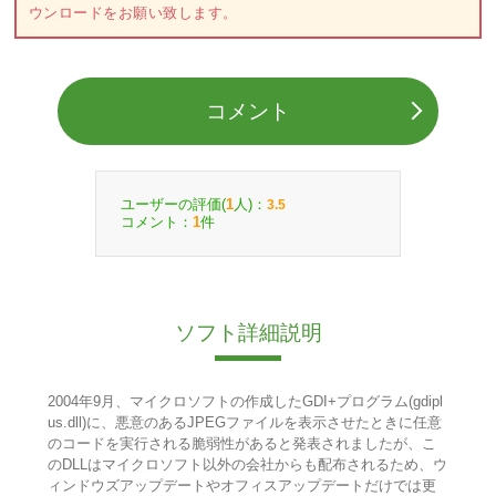
ウンロードをお願い致します。
コメント
ユーザーの評価(
人)：
1
3.5
コメント：
件
1
ソフト詳細説明
2004年9月、マイクロソフトの作成したGDI+プログラム(gdipl
us.dll)に、悪意のあるJPEGファイルを表示させたときに任意
のコードを実行される脆弱性があると発表されましたが、こ
のDLLはマイクロソフト以外の会社からも配布されるため、ウ
ィンドウズアップデートやオフィスアップデートだけでは更