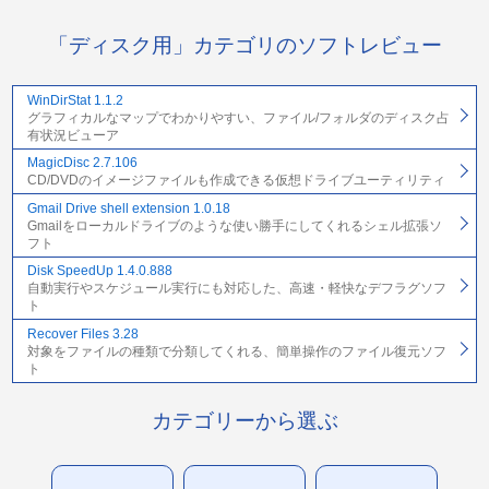
「ディスク用」カテゴリのソフトレビュー
WinDirStat 1.1.2
グラフィカルなマップでわかりやすい、ファイル/フォルダのディスク占
有状況ビューア
MagicDisc 2.7.106
CD/DVDのイメージファイルも作成できる仮想ドライブユーティリティ
Gmail Drive shell extension 1.0.18
Gmailをローカルドライブのような使い勝手にしてくれるシェル拡張ソ
フト
Disk SpeedUp 1.4.0.888
自動実行やスケジュール実行にも対応した、高速・軽快なデフラグソフ
ト
Recover Files 3.28
対象をファイルの種類で分類してくれる、簡単操作のファイル復元ソフ
ト
カテゴリーから選ぶ