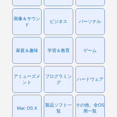
画像＆サウン
ビジネス
パーソナル
ド
家庭＆趣味
学習＆教育
ゲーム
アミューズメ
プログラミン
ハードウェア
ント
グ
製品ソフト一
その他、全OS
Mac OS X
覧
用一覧