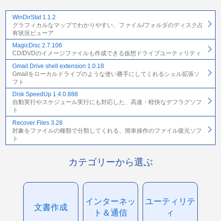
WinDirStat 1.1.2
グラフィカルなマップでわかりやすい、ファイル/フォルダのディスク占
有状況ビューア
MagicDisc 2.7.106
CD/DVDのイメージファイルも作成できる仮想ドライブユーティリティ
Gmail Drive shell extension 1.0.18
Gmailをローカルドライブのような使い勝手にしてくれるシェル拡張ソ
フト
Disk SpeedUp 1.4.0.888
自動実行やスケジュール実行にも対応した、高速・軽快なデフラグソフ
ト
Recover Files 3.28
対象をファイルの種類で分類してくれる、簡単操作のファイル復元ソフ
ト
カテゴリーから選ぶ
インターネッ
ユーティリテ
文書作成
ト＆通信
ィ