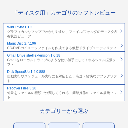
「ディスク用」カテゴリのソフトレビュー
WinDirStat 1.1.2
グラフィカルなマップでわかりやすい、ファイル/フォルダのディスク占
有状況ビューア
MagicDisc 2.7.106
CD/DVDのイメージファイルも作成できる仮想ドライブユーティリティ
Gmail Drive shell extension 1.0.18
Gmailをローカルドライブのような使い勝手にしてくれるシェル拡張ソ
フト
Disk SpeedUp 1.4.0.888
自動実行やスケジュール実行にも対応した、高速・軽快なデフラグソフ
ト
Recover Files 3.28
対象をファイルの種類で分類してくれる、簡単操作のファイル復元ソフ
ト
カテゴリーから選ぶ