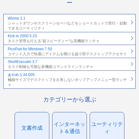
ー
Wizmo 1.1
シャットダウンやスクリーンセーバなどをショートカットで実行・起動
できるユーティリティ
Kick in 2000 5.23
タスク管理も行える“超スピーディー”な高機能ランチャ
PicoPad for Windows 7.50
コマンド入力で快適にアイテムを開ける超小型デスクトップアクセサリ
ShellExecuter 3.7
タスク制御も可能な多機能コマンドラインランチャ
あやめ 1.34.005
極細サイズでデスクトップを占有しないポップアップメニュー型ランチ
ャ
カテゴリーから選ぶ
インターネッ
ユーティリテ
文書作成
ト＆通信
ィ