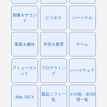
画像＆サウン
ビジネス
パーソナル
ド
家庭＆趣味
学習＆教育
ゲーム
アミューズメ
プログラミン
ハードウェア
ント
グ
製品ソフト一
その他、全OS
Mac OS X
覧
用一覧