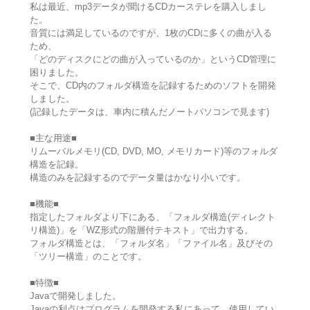
私は最近、mp3データが聞けるCDカーステレを購入しまし
た。
音質には満足しているのですが、1枚のCDに多くの曲が入る
ため、
「どのディスクにどの曲が入っているのか」というCD管理に
困りました。
そこで、CD内のフォルダ構造を記録するためのソフトを開発
しました。
(記録したデータは、車内に積んだノートパソコンで見ます)
■主な用途■
リムーバルメモリ(CD, DVD, MO, メモリカード)等のフォルダ
構造を記録。
構造のみを記録するのでデータ量はかなり小いです。
■機能■
指定したフォルダより下にある、「フォルダ構造(ディレクト
リ構造)」を「WZ形式の階層付テキスト」で出力する。
フォルダ構造とは、「フォルダ名」「ファイル名」及びその
「ツリー構造」のことです。
■特徴■
Javaで開発しました。
Javaの利点はプログラムを開発する私にあって、使用してい