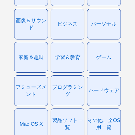
画像＆サウン
ビジネス
パーソナル
ド
家庭＆趣味
学習＆教育
ゲーム
アミューズメ
プログラミン
ハードウェア
ント
グ
製品ソフト一
その他、全OS
Mac OS X
覧
用一覧