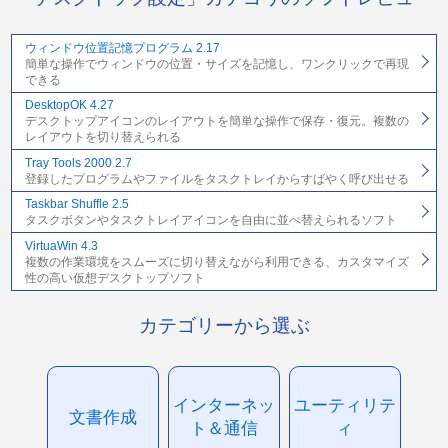
ウィンドウ位置記憶プログラム 2.17
簡単な操作でウィンドウの位置・サイズを記憶し、ワンクリックで再現
できる
DesktopOK 4.27
デスクトップアイコンのレイアウトを簡単な操作で保存・復元。複数の
レイアウトを切り替えられる
Tray Tools 2000 2.7
登録したプログラムやファイルをタスクトレイからすばやく呼び出せる
Taskbar Shuffle 2.5
タスクボタンやタスクトレイアイコンを自由に並べ替えられるソフト
VirtuaWin 4.3
複数の作業環境をスムーズに切り替えながら利用できる、カスタマイズ
性の高い仮想デスクトップソフト
カテゴリーから選ぶ
インターネッ
ユーティリテ
文書作成
ト＆通信
ィ