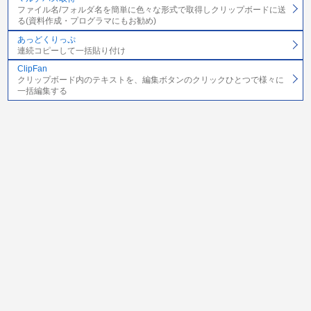
ファイル名/フォルダ名を簡単に色々な形式で取得しクリップボードに送
る(資料作成・プログラマにもお勧め)
あっどくりっぷ
連続コピーして一括貼り付け
ClipFan
クリップボード内のテキストを、編集ボタンのクリックひとつで様々に
一括編集する