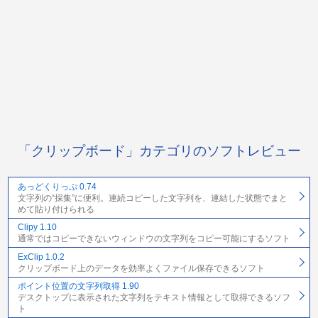
「クリップボード」カテゴリのソフトレビュー
あっどくりっぷ 0.74
文字列の“採集”に便利。連続コピーした文字列を、連結した状態でまと
めて貼り付けられる
Clipy 1.10
通常ではコピーできないウィンドウの文字列をコピー可能にするソフト
ExClip 1.0.2
クリップボード上のデータを効率よくファイル保存できるソフト
ポイント位置の文字列取得 1.90
デスクトップに表示された文字列をテキスト情報として取得できるソフ
ト