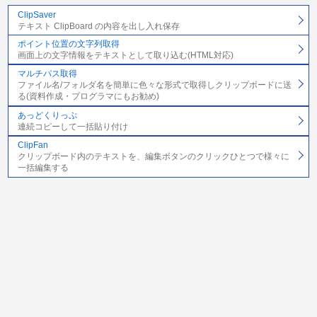
ClipSaver
テキスト ClipBoard の内容を出し入れ保存
ポイント位置の文字列取得
画面上の文字情報をテキストとして取り込む(HTML対応)
マルチパス取得
ファイル名/フォルダ名を簡単に色々な形式で取得しクリップボードに送
る(資料作成・プログラマにもお勧め)
あっどくりっぷ
連続コピーして一括貼り付け
ClipFan
クリップボード内のテキストを、編集ボタンのクリックひとつで様々に
一括編集する