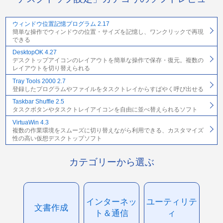
ウィンドウ位置記憶プログラム 2.17
簡単な操作でウィンドウの位置・サイズを記憶し、ワンクリックで再現
できる
DesktopOK 4.27
デスクトップアイコンのレイアウトを簡単な操作で保存・復元。複数の
レイアウトを切り替えられる
Tray Tools 2000 2.7
登録したプログラムやファイルをタスクトレイからすばやく呼び出せる
Taskbar Shuffle 2.5
タスクボタンやタスクトレイアイコンを自由に並べ替えられるソフト
VirtuaWin 4.3
複数の作業環境をスムーズに切り替えながら利用できる、カスタマイズ
性の高い仮想デスクトップソフト
カテゴリーから選ぶ
インターネッ
ユーティリテ
文書作成
ト＆通信
ィ