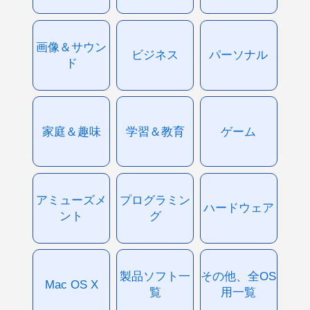
画像＆サウン
ビジネス
パーソナル
ド
家庭＆趣味
学習＆教育
ゲーム
アミューズメ
プログラミン
ハードウェア
ント
グ
製品ソフト一
その他、全OS
Mac OS X
覧
用一覧