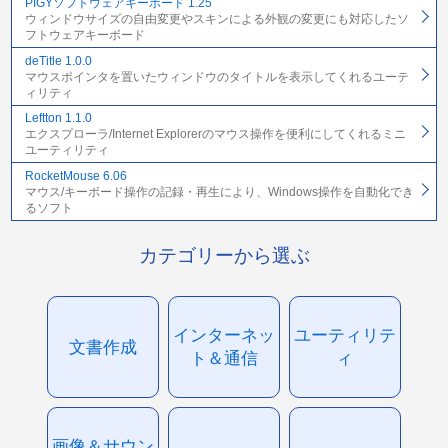
PIGYソフトウェアキーボード 1.25
ウィンドウサイズの自由変更やスキンによる外観の変更にも対応したソ
フトウェアキーボード
deTitle 1.0.0
マウスポインタを置いたウィンドウのタイトルを表示してくれるユーテ
ィリティ
Leftton 1.1.0
エクスプローラ/Internet Explorerのマウス操作を便利にしてくれるミニ
ユーティリティ
RocketMouse 6.06
マウス/キーボード操作の記録・再生により、Windows操作を自動化でき
るソフト
カテゴリーから選ぶ
インターネッ
ユーティリテ
文書作成
ト＆通信
ィ
画像＆サウン