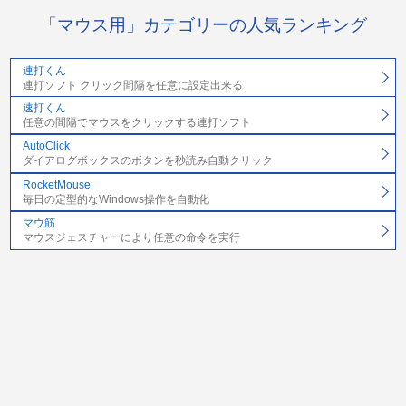
「マウス用」カテゴリーの人気ランキング
連打くん
連打ソフト クリック間隔を任意に設定出来る
速打くん
任意の間隔でマウスをクリックする連打ソフト
AutoClick
ダイアログボックスのボタンを秒読み自動クリック
RocketMouse
毎日の定型的なWindows操作を自動化
マウ筋
マウスジェスチャーにより任意の命令を実行