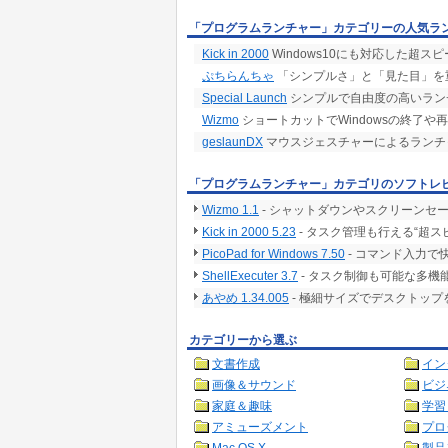
「プログラムランチャー」カテゴリーの人気ラ
Kick in 2000
Windows10にも対応した超
ぷちらんちゃ
「シンプルさ」と「見た目」を
Special Launch
シンプルで自由度の高いラン
Wizmo
ショートカットでWindowsの終了や
geslaunDX
マウスジェスチャーによるランチ
「プログラムランチャー」カテゴリのソフトレ
Wizmo 1.1
- シャットダウンやスクリーンセ
Kick in 2000 5.23
- タスク管理も行える“超
PicoPad for Windows 7.50
- コマンド入力
ShellExecuter 3.7
- タスク制御も可能な多機
あやめ 1.34.005
- 極細サイズでデスクトッ
カテゴリーから選ぶ
文書作成
イン
画像＆サウンド
ビジ
家庭＆趣味
学習
アミューズメント
プロ