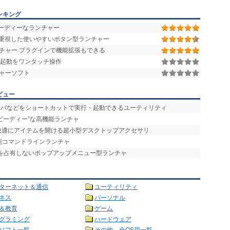
ンキング
スピーディーなランチャー
重視した使いやすいボタン型ランチャー
チャー プラグインで機能拡張もできる
再起動をワンタッチ操作
ャーソフト
ビュー
ーバなどをショートカットで実行・起動できるユーティリティ
スピーディー”な高機能ランチャ
で快適にアイテムを開ける超小型デスクトップアクセサリ
能コマンドラインランチャ
プを占有しないポップアップメニュー型ランチャ
ターネット＆通信
ユーティリティ
ネス
パーソナル
＆教育
ゲーム
グラミング
ハードウェア