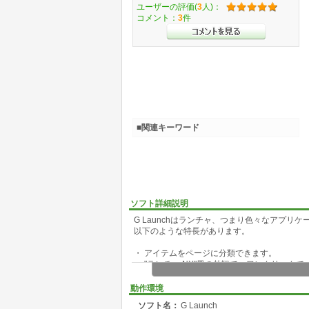
ユーザーの評価(
3
人)：
コメント：
3
件
■関連キーワード
ソフト詳細説明
G Launchはランチャ、つまり色々なアプ
以下のような特長があります。
・ アイテムをページに分類できます。
・ "ランチ －NX"風の外観で、ワンクリック
・ ページの切り替えが高速です。
・ 右クリックメニューから所属フォルダ、ヘ
動作環境
・ アイテムはドラッグ＆ドロップで登録でき
ソフト名：
G Launch
・ ファイルやフォルダも登録できます。