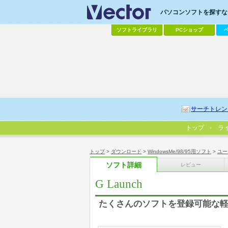
パソコンソフトを探すなら
ソフトライブラリ
PCショップ
サーチトレン
トップ
ラ
トップ
>
ダウンロード
>
WindowsMe/98/95用ソフト
>
ユー
ソフト詳細
レビュー
G Launch
たくさんのソフトを登録可能な