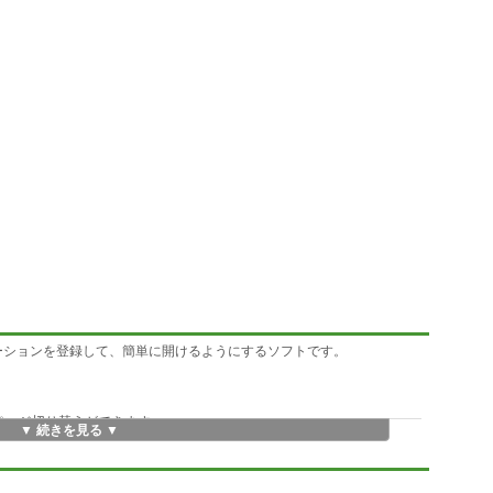
リケーションを登録して、簡単に開けるようにするソフトです。
でページ切り替えができます。
▼ 続きを見る ▼
ルプを一発で開けます。
ます。