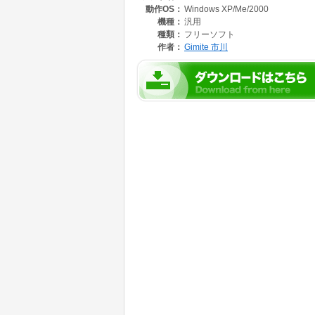
動作OS：
Windows XP/Me/2000
・ ページ数はほぼ無制限です。
・ 外観を自由に変更できます。
機種：
汎用
種類：
フリーソフト
作者：
Gimite 市川