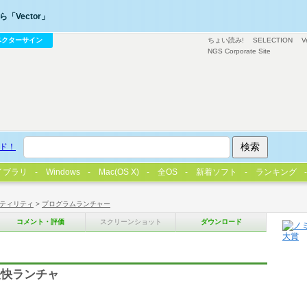
「Vector」
ベクターサイン
ちょい読み!
SELECTION
V
NGS Corporate Site
ド！
イブラリ
Windows
Mac(OS X)
全OS
新着ソフト
ランキング
ティリティ
>
プログラムランチャー
コメント・評価
スクリーンショット
ダウンロード
軽快ランチャ