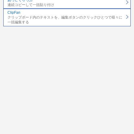
連続コピーして一括貼り付け
ClipFan
クリップボード内のテキストを、編集ボタンのクリックひとつで様々に
一括編集する