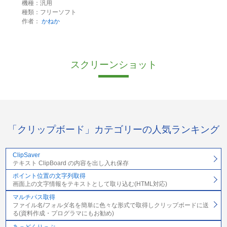
機種：汎用
種類：フリーソフト
作者：
かねか
スクリーンショット
「クリップボード」カテゴリーの人気ランキング
ClipSaver
テキスト ClipBoard の内容を出し入れ保存
ポイント位置の文字列取得
画面上の文字情報をテキストとして取り込む(HTML対応)
マルチパス取得
ファイル名/フォルダ名を簡単に色々な形式で取得しクリップボードに送
る(資料作成・プログラマにもお勧め)
あっどくりっぷ