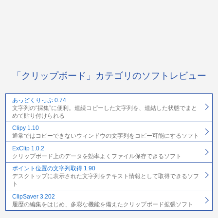
「クリップボード」カテゴリのソフトレビュー
あっどくりっぷ 0.74
文字列の“採集”に便利。連続コピーした文字列を、連結した状態でまと
めて貼り付けられる
Clipy 1.10
通常ではコピーできないウィンドウの文字列をコピー可能にするソフト
ExClip 1.0.2
クリップボード上のデータを効率よくファイル保存できるソフト
ポイント位置の文字列取得 1.90
デスクトップに表示された文字列をテキスト情報として取得できるソフ
ト
ClipSaver 3.202
履歴の編集をはじめ、多彩な機能を備えたクリップボード拡張ソフト