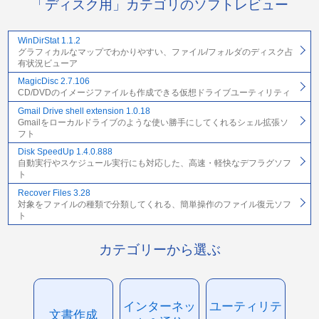
「ディスク用」カテゴリのソフトレビュー
WinDirStat 1.1.2
グラフィカルなマップでわかりやすい、ファイル/フォルダのディスク占
有状況ビューア
MagicDisc 2.7.106
CD/DVDのイメージファイルも作成できる仮想ドライブユーティリティ
Gmail Drive shell extension 1.0.18
Gmailをローカルドライブのような使い勝手にしてくれるシェル拡張ソ
フト
Disk SpeedUp 1.4.0.888
自動実行やスケジュール実行にも対応した、高速・軽快なデフラグソフ
ト
Recover Files 3.28
対象をファイルの種類で分類してくれる、簡単操作のファイル復元ソフ
ト
カテゴリーから選ぶ
インターネッ
ユーティリテ
文書作成