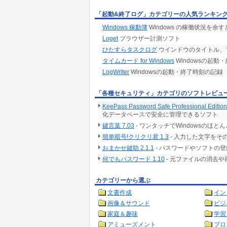
「起動&終了ログ」カテゴリーの人気ランキン
Windows 稼動簿
Windows の稼働状況を
Loget
ブラウザー計測ソフト
ひたすらタスクログ
ウインドウのタイトル、
タイムカード for Windows
Windowsの起
LogWriter
Windowsの起動・終了時刻の記録
「各種セキュリティ」カテゴリのソフトレビュ
KeePass Password Safe Professional Edition
化データベースで安全に管理できるソフト
鍵言葉 7.03
- ワンタッチでWindowsの
簡単暗号!クリクリ君 1.3
- 入力した文字を
おまかせ鍵助 2.1.1
- パスワードやソフトの
何でもパスワード 1.10
- 元ファイルの消去
カテゴリーから選ぶ
文書作成
イン
画像＆サウンド
ビジ
家庭＆趣味
学習
アミューズメント
プロ