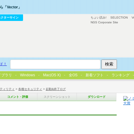
「Vector」
ベクターサイン
ちょい読み!
SELECTION
V
NGS Corporate Site
ド！
イブラリ
Windows
Mac(OS X)
全OS
新着ソフト
ランキング
ティリティ
>
各種セキュリティ
>
起動&終了ログ
コメント・評価
スクリーンショット
ダウンロード