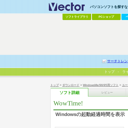
パソコンソフトを探すなら
ソフトライブラリ
PCショップ
サーチトレン
トップ
ラ
トップ
>
ダウンロード
>
WindowsMe/98/95用ソフト
>
ユー
ソフト詳細
レビュー
WowTime!
Windowsの起動経過時間を表示