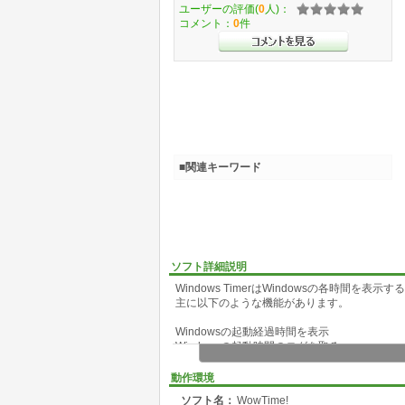
ユーザーの評価(
0
人)：
コメント：
0
件
■関連キーワード
ソフト詳細説明
Windows TimerはWindowsの各時間を表示
主に以下のような機能があります。
Windowsの起動経過時間を表示
Windowsの起動時間のログを取る
現在時刻を表示
今日の日付を表示
動作環境
時報を鳴らす
ソフト名：
WowTime!
Windowsを終了、再起動、ログオフする