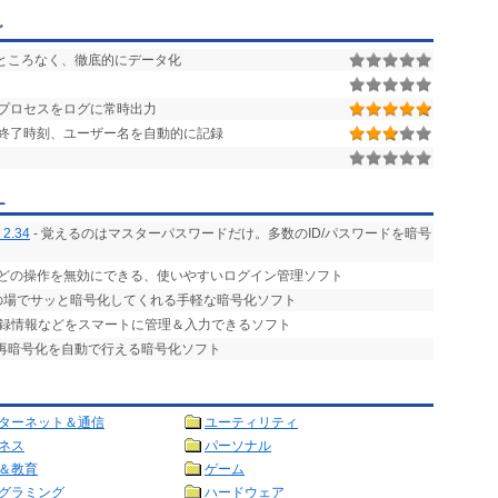
グ
余すところなく、徹底的にデータ化
プロセスをログに常時出力
動・終了時刻、ユーザー名を自動的に記録
ー
 2.34
- 覚えるのはマスターパスワードだけ。多数のID/パスワードを暗号
ほとんどの操作を無効にできる、使いやすいログイン管理ソフト
その場でサッと暗号化してくれる手軽な暗号化ソフト
登録情報などをスマートに管理＆入力できるソフト
や再暗号化を自動で行える暗号化ソフト
ターネット＆通信
ユーティリティ
ネス
パーソナル
＆教育
ゲーム
グラミング
ハードウェア