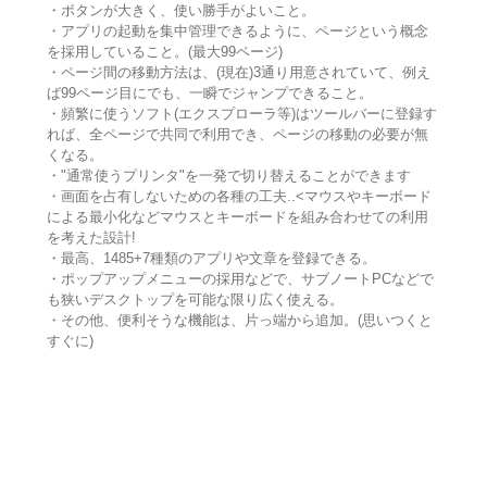
・ボタンが大きく、使い勝手がよいこと。
・アプリの起動を集中管理できるように、ページという概念
を採用していること。(最大99ページ)
・ページ間の移動方法は、(現在)3通り用意されていて、例え
ば99ページ目にでも、一瞬でジャンプできること。
・頻繁に使うソフト(エクスプローラ等)はツールバーに登録す
れば、全ページで共同で利用でき、ページの移動の必要が無
くなる。
・"通常使うプリンタ"を一発で切り替えることができます
・画面を占有しないための各種の工夫..<マウスやキーボード
による最小化などマウスとキーボードを組み合わせての利用
を考えた設計!
・最高、1485+7種類のアプリや文章を登録できる。
・ポップアップメニューの採用などで、サブノートPCなどで
も狭いデスクトップを可能な限り広く使える。
・その他、便利そうな機能は、片っ端から追加。(思いつくと
すぐに)