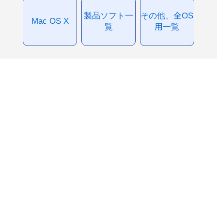
製品ソフト一
その他、全OS
Mac OS X
覧
用一覧