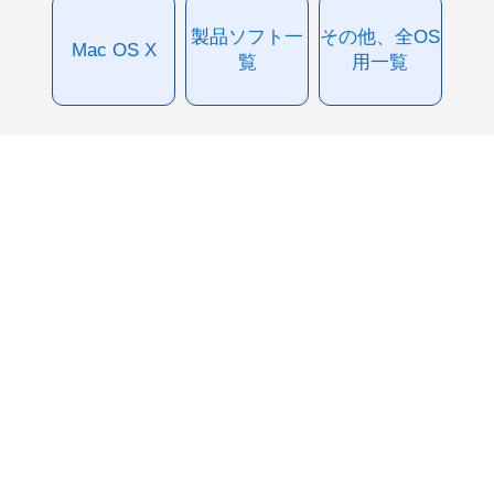
製品ソフト一
その他、全OS
Mac OS X
覧
用一覧