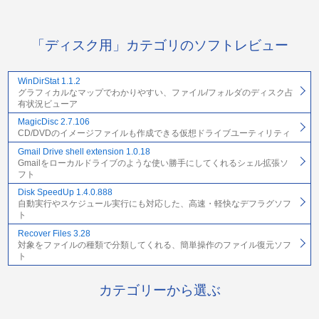
「ディスク用」カテゴリのソフトレビュー
WinDirStat 1.1.2
グラフィカルなマップでわかりやすい、ファイル/フォルダのディスク占
有状況ビューア
MagicDisc 2.7.106
CD/DVDのイメージファイルも作成できる仮想ドライブユーティリティ
Gmail Drive shell extension 1.0.18
Gmailをローカルドライブのような使い勝手にしてくれるシェル拡張ソ
フト
Disk SpeedUp 1.4.0.888
自動実行やスケジュール実行にも対応した、高速・軽快なデフラグソフ
ト
Recover Files 3.28
対象をファイルの種類で分類してくれる、簡単操作のファイル復元ソフ
ト
カテゴリーから選ぶ