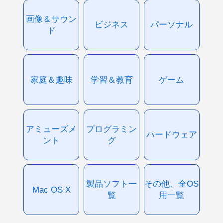
画像＆サウン
ビジネス
パーソナル
ド
家庭＆趣味
学習＆教育
ゲーム
アミューズメ
プログラミン
ハードウェア
ント
グ
製品ソフト一
その他、全OS
Mac OS X
覧
用一覧