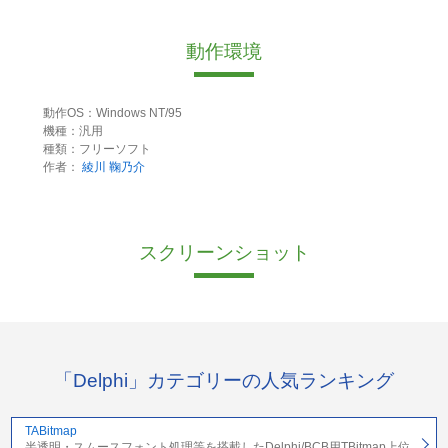
動作環境
動作OS：Windows NT/95
機種：汎用
種類：フリーソフト
作者：
綾川 鞠乃介
スクリーンショット
「Delphi」カテゴリーの人気ランキング
TABitmap
半透明・スムースフォント処理等を搭載したDelphi/BCB用TBitmap上位