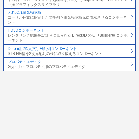
互換グラフィックスライブラリ
ぷれぷれ電光掲示板
ユーザが任意に指定した文字列を電光掲示板風に表示させるコンポーネ
ント
HD3Dコンポーネント
レンダリング結果を設計時に見られる Direct3D の C++Builder用 コンポ
ーネント
Delphi用2次元文字列配列コンポーネント
STRING型を2次元配列の様に取り扱えるコンポーネント
プロパティエディタ
Glyph,Iconプロパティ用のプロパティエディタ