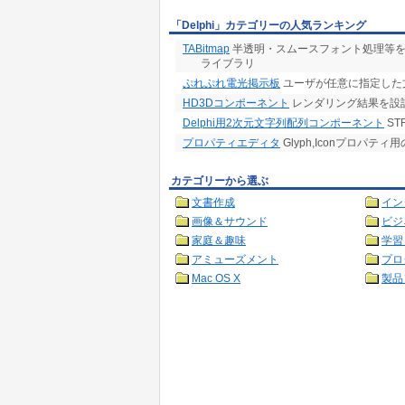
「Delphi」カテゴリーの人気ランキング
TABitmap
半透明・スムースフォント処理等を搭載し
ライブラリ
ぷれぷれ電光掲示板
ユーザが任意に指定した
HD3Dコンポーネント
レンダリング結果を設計時に見
Delphi用2次元文字列配列コンポーネント
ST
プロパティエディタ
Glyph,Iconプロパテ
カテゴリーから選ぶ
文書作成
イン
画像＆サウンド
ビジ
家庭＆趣味
学習
アミューズメント
プロ
Mac OS X
製品