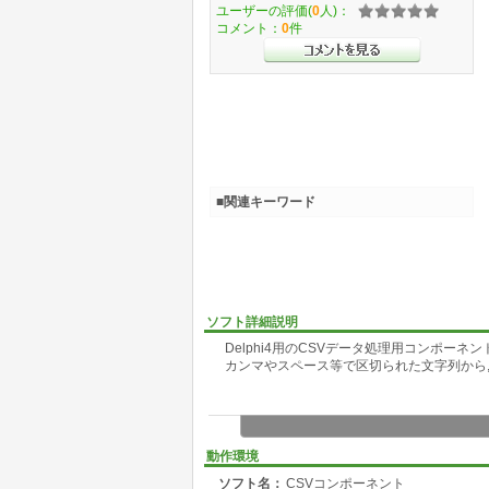
ユーザーの評価(
0
人)：
コメント：
0
件
■関連キーワード
ソフト詳細説明
Delphi4用のCSVデータ処理用コンポーネン
カンマやスペース等で区切られた文字列から,
動作環境
ソフト名：
CSVコンポーネント