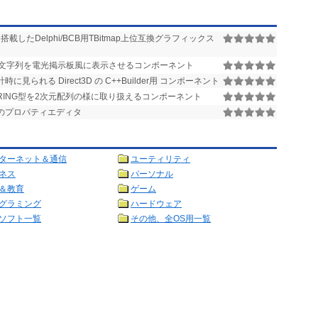
たDelphi/BCB用TBitmap上位互換グラフィックス
文字列を電光掲示板風に表示させるコンポーネント
られる Direct3D の C++Builder用 コンポーネント
RING型を2次元配列の様に取り扱えるコンポーネント
ィ用のプロパティエディタ
ターネット＆通信
ユーティリティ
ネス
パーソナル
＆教育
ゲーム
グラミング
ハードウェア
ソフト一覧
その他、全OS用一覧