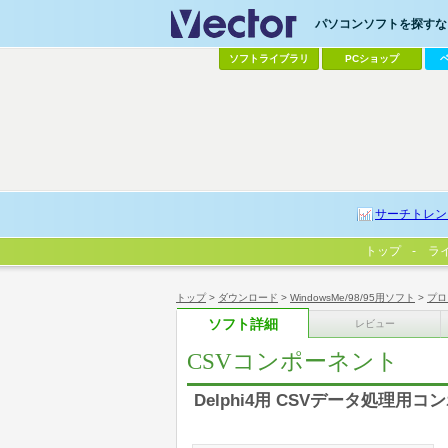
パソコンソフトを探すなら
ソフトライブラリ
PCショップ
サーチトレン
トップ
ラ
トップ
>
ダウンロード
>
WindowsMe/98/95用ソフト
>
プロ
ソフト詳細
レビュー
CSVコンポーネント
Delphi4用 CSVデータ処理用