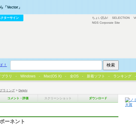
「Vector」
ベクターサイン
ちょい読み!
SELECTION
V
NGS Corporate Site
ド！
イブラリ
Windows
Mac(OS X)
全OS
新着ソフト
ランキング
グラミング
>
Delphi
コメント・評価
スクリーンショット
ダウンロード
コンポーネント