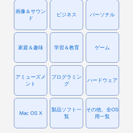
画像＆サウン
ビジネス
パーソナル
ド
家庭＆趣味
学習＆教育
ゲーム
アミューズメ
プログラミン
ハードウェア
ント
グ
製品ソフト一
その他、全OS
Mac OS X
覧
用一覧