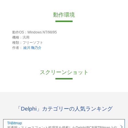
動作環境
動作OS：Windows NT/98/95
機種：汎用
種類：フリーソフト
作者：
綾川 鞠乃介
スクリーンショット
「Delphi」カテゴリーの人気ランキング
TABitmap
半透明・スムースフォント処理等を搭載したDelphi/BCB用TBitmap上位