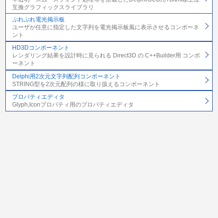
互換グラフィックスライブラリ
ぷれぷれ電光掲示板
ユーザが任意に指定した文字列を電光掲示板風に表示させるコンポーネ
ント
HD3Dコンポーネント
レンダリング結果を設計時に見られる Direct3D の C++Builder用 コンポ
ーネント
Delphi用2次元文字列配列コンポーネント
STRING型を2次元配列の様に取り扱えるコンポーネント
プロパティエディタ
Glyph,Iconプロパティ用のプロパティエディタ