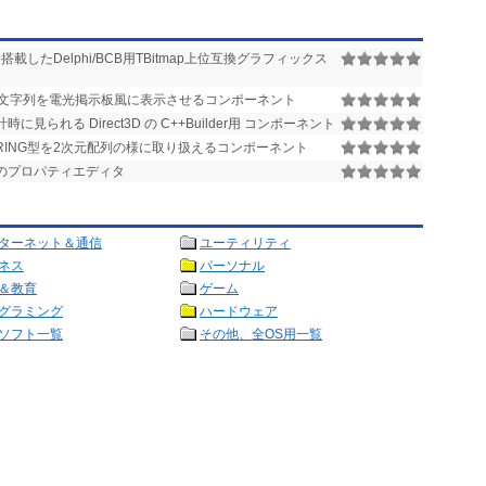
たDelphi/BCB用TBitmap上位互換グラフィックス
文字列を電光掲示板風に表示させるコンポーネント
られる Direct3D の C++Builder用 コンポーネント
RING型を2次元配列の様に取り扱えるコンポーネント
ィ用のプロパティエディタ
ターネット＆通信
ユーティリティ
ネス
パーソナル
＆教育
ゲーム
グラミング
ハードウェア
ソフト一覧
その他、全OS用一覧