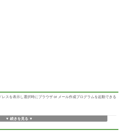
 メールアドレスを表示し選択時にブラウザ or メール作成プログラムを起動できる
能
▼ 続きを見る ▼
 Caption に別の言葉を指定可能
る