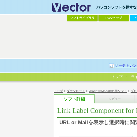
パソコンソフトを探すなら
ソフトライブラリ
PCショップ
サーチトレン
トップ
ラ
トップ
>
ダウンロード
>
WindowsMe/98/95用ソフト
>
プロ
ソフト詳細
レビュー
Link Label Component for 
URL or Mailを表示し選択時に