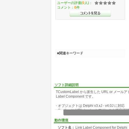
ユーザーの評価(
0
人)：
コメント：
0
件
■関連キーワード
ソフト詳細説明
TCustomLabel から派生した URL or
Label Component です。
- オブジェクトは Delphi v3.xJ - v4.0J に対応
- Caption に URL と メールアドレスを指定可
- LinkStr に(URL or MailTo)設定がある場合
- マウス進入時と選択時の文字色を指定可能
動作環境
- マウス進入時のカーソルを crHandPoint とす
ソフト名：
Link Label Component for Delphi