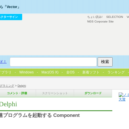
「Vector」
ベクターサイン
ちょい読み!
SELECTION
V
NGS Corporate Site
ド！
イブラリ
Windows
Mac(OS X)
全OS
新着ソフト
ランキング
グラミング
>
Delphi
コメント・評価
スクリーンショット
ダウンロード
Delphi
関連プログラムを起動する Component