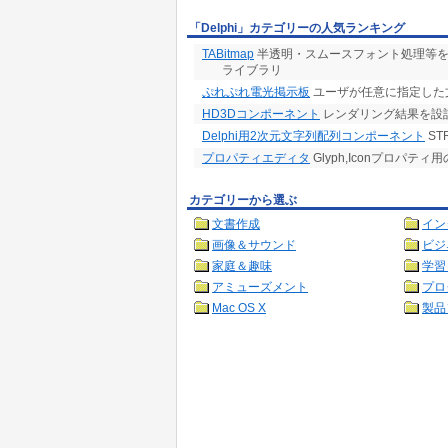
「Delphi」カテゴリーの人気ランキング
TABitmap
半透明・スムースフォント処理等を搭載し
ライブラリ
ぷれぷれ電光掲示板
ユーザが任意に指定した
HD3Dコンポーネント
レンダリング結果を設計時に見
Delphi用2次元文字列配列コンポーネント
ST
プロパティエディタ
Glyph,Iconプロパテ
カテゴリーから選ぶ
文書作成
イン
画像＆サウンド
ビジ
家庭＆趣味
学習
アミューズメント
プロ
Mac OS X
製品