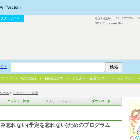
「Vector」
ベクターサイン
ちょい読み!
SELECTION
V
NGS Corporate Site
ド！
イブラリ
Windows
Mac(OS X)
全OS
新着ソフト
ランキング
ソナル
>
スケジュール管理
コメント・評価
スクリーンショット
ダウンロード
み忘れない(予定を忘れない)ためのプログラム