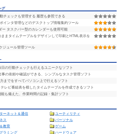
ング
行動チェックも管理する 履歴も参照できる
のポインタ管理などのデスクトップ情報集約ツール
ダー タスクバー型のカレンダーも使用可能
ままタイムテーブルをデザインして印刷とHTML表示を
スケジュール管理ツール
ー
時に毎日の行動チェックも行えるユニークなソフト
で仕事の依頼や確認ができる、シンプルなタスク管理ソフト
入力までをすべてパソコン上で行えるソフト
で、テレビ番組表を模したタイムテーブルを作成できるソフト
算機能も備えた、作業時間の記録・集計ソフト
ターネット＆通信
ユーティリティ
ネス
パーソナル
＆教育
ゲーム
グラミング
ハードウェア