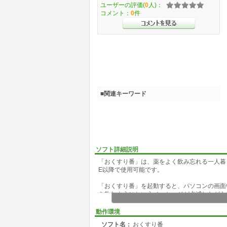
ユーザーの評価(
0
人)：
コメント：
0
件
■関連キーワード
ソフト詳細説明
「おくすり番」は、薬をよく飲み忘れる一人暮らし
E以降で使用可能です。
「おくすり番」を起動すると、パソコンの画面
を飲むようにというメッセージが点滅しながら
(たとえば、その日はデイサービスがあるとか)
動作環境
ソフト名：
おくすり番