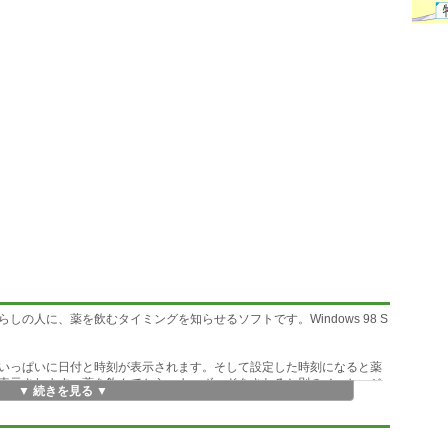
の人に、薬を飲むタイミングを知らせるソフトです。Windows 98 S
いっぱいに日付と時刻が表示されます。そして設定した時刻になると薬
表示されます。薬を飲んでから、キーボードをさわると別のメッセージ
▼ 続きを見る ▼
が表示されます。