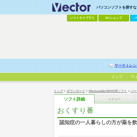
パソコンソフトを探すなら
ソフトライブラリ
PCショップ
サーチトレン
トップ
ラ
トップ
>
ダウンロード
>
WindowsMe/98/95用ソフト
>
パー
ソフト詳細
レビュー
おくすり番
認知症の一人暮らしの方が薬を飲