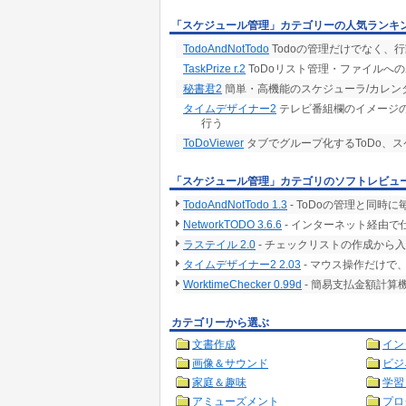
「スケジュール管理」カテゴリーの人気ランキ
TodoAndNotTodo
Todoの管理だけでなく、
TaskPrize r.2
ToDoリスト管理・ファイルへ
秘書君2
簡単・高機能のスケジューラ/カレン
タイムデザイナー2
テレビ番組欄のイメージの
行う
ToDoViewer
タブでグループ化するToDo、
「スケジュール管理」カテゴリのソフトレビュ
TodoAndNotTodo 1.3
- ToDoの管理と同
NetworkTODO 3.6.6
- インターネット経由
ラステイル 2.0
- チェックリストの作成から
タイムデザイナー2 2.03
- マウス操作だけ
WorktimeChecker 0.99d
- 簡易支払金額計
カテゴリーから選ぶ
文書作成
イン
画像＆サウンド
ビジ
家庭＆趣味
学習
アミューズメント
プロ