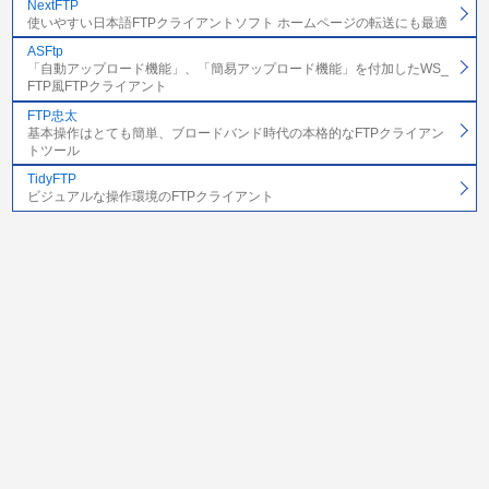
NextFTP
使いやすい日本語FTPクライアントソフト ホームページの転送にも最適
ASFtp
「自動アップロード機能」、「簡易アップロード機能」を付加したWS_
FTP風FTPクライアント
FTP忠太
基本操作はとても簡単、ブロードバンド時代の本格的なFTPクライアン
トツール
TidyFTP
ビジュアルな操作環境のFTPクライアント