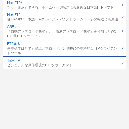
NextFTP4
ツリー表示もできる、ホームページ転送にも最適な日本語FTPソフト
NextFTP
使いやすい日本語FTPクライアントソフト ホームページの転送にも最適
ASFtp
「自動アップロード機能」、「簡易アップロード機能」を付加したWS_
FTP風FTPクライアント
FTP忠太
基本操作はとても簡単、ブロードバンド時代の本格的なFTPクライアン
トツール
TidyFTP
ビジュアルな操作環境のFTPクライアント