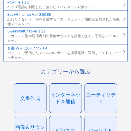
POPFile 1.1.1
ベイズ理論を利用した、強力なスパムメール対策ソフト
Becky! Internet Mail 2.50.06
忘れたくないメールを監視する「エージェント」機能が追加された高機
能メールソフト
SweetMailChecker 1.21
アカウント別や送信者別の着信サウンドを指定できる、手軽なメールチ
ェッカ
名番(め～ばん)Light 2.1.4
パソコンで受信したメールのレポートを携帯電話に送信してくれるメー
ルチェッカ
カテゴリーから選ぶ
インターネッ
ユーティリテ
文書作成
ト＆通信
ィ
画像＆サウン
ビジネス
パーソナル