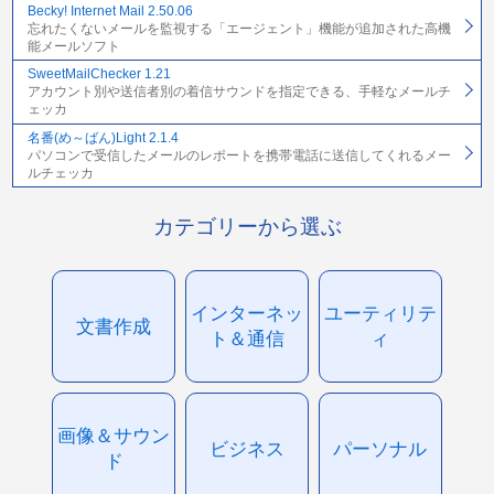
Becky! Internet Mail 2.50.06
忘れたくないメールを監視する「エージェント」機能が追加された高機
能メールソフト
SweetMailChecker 1.21
アカウント別や送信者別の着信サウンドを指定できる、手軽なメールチ
ェッカ
名番(め～ばん)Light 2.1.4
パソコンで受信したメールのレポートを携帯電話に送信してくれるメー
ルチェッカ
カテゴリーから選ぶ
インターネッ
ユーティリテ
文書作成
ト＆通信
ィ
画像＆サウン
ビジネス
パーソナル
ド