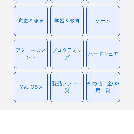
家庭＆趣味
学習＆教育
ゲーム
アミューズメ
プログラミン
ハードウェア
ント
グ
製品ソフト一
その他、全OS
Mac OS X
覧
用一覧