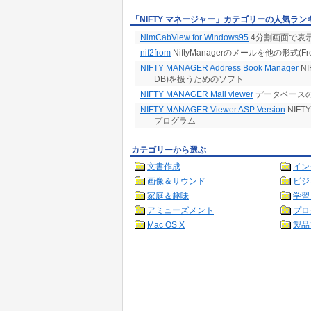
「NIFTY マネージャー」カテゴリーの人気ラン
NimCabView for Windows95
4分割画面で表示す
nif2from
NiftyManagerのメールを他の形式(F
NIFTY MANAGER Address Book Manager
N
DB)を扱うためのソフト
NIFTY MANAGER Mail viewer
データベース
NIFTY MANAGER Viewer ASP Version
NIF
プログラム
カテゴリーから選ぶ
文書作成
イン
画像＆サウンド
ビジ
家庭＆趣味
学習
アミューズメント
プロ
Mac OS X
製品