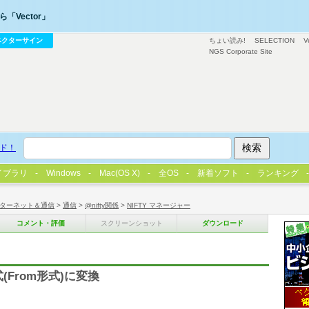
「Vector」
ベクターサイン
ちょい読み!
SELECTION
V
NGS Corporate Site
ド！
イブラリ
Windows
Mac(OS X)
全OS
新着ソフト
ランキング
ターネット＆通信
>
通信
>
@nifty関係
>
NIFTY マネージャー
コメント・評価
スクリーンショット
ダウンロード
式(From形式)に変換