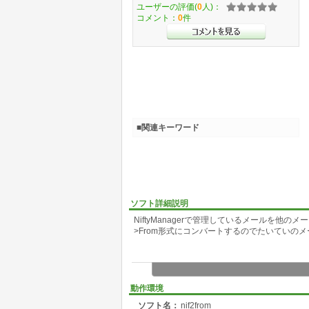
ユーザーの評価(
0
人)：
コメント：
0
件
■関連キーワード
ソフト詳細説明
NiftyManagerで管理しているメールを他
>From形式にコンバートするのでたいていの
動作環境
ソフト名：
nif2from