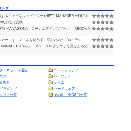
キング
るキャビネットビュワー (NIFTY MANAGER V4.6用)
rom形式)に変換
IFTY MANAGERの「ローカルアドレスブック」(ABOOK.M
のメールをニフマネを使わずに読むためのプログラム
TY MANAGER 4.xのデータベースをブラウザで見るための
ターネット＆通信
ユーティリティ
ネス
パーソナル
＆教育
ゲーム
グラミング
ハードウェア
ソフト一覧
その他、全OS用一覧