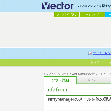
パソコンソフトを探すなら
ソフトライブラリ
PCショップ
サーチトレン
トップ
ラ
トップ
>
ダウンロード
>
WindowsMe/98/95用ソフト
>
イン
ソフト詳細
レビュー
nif2from
NiftyManagerのメールを他の形