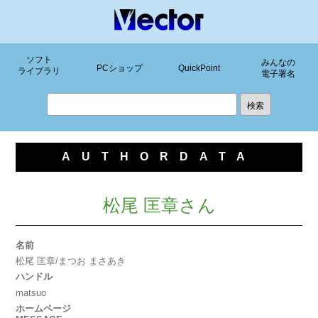
ソフト
みんなの
PCショップ
QuickPoint
ライブラリ
電子署名
AUTHORDATA
松尾 匡章さん
名前
松尾 匡章/まつお まさあき
ハンドル
matsuo
ホームページ