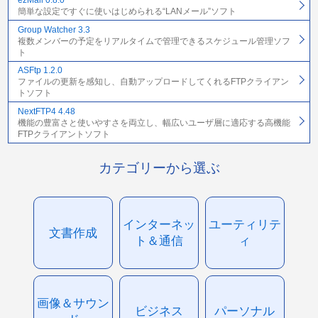
ezMail 0.8.0
簡単な設定ですぐに使いはじめられる“LANメール”ソフト
Group Watcher 3.3
複数メンバーの予定をリアルタイムで管理できるスケジュール管理ソフ
ト
ASFtp 1.2.0
ファイルの更新を感知し、自動アップロードしてくれるFTPクライアン
トソフト
NextFTP4 4.48
機能の豊富さと使いやすさを両立し、幅広いユーザ層に適応する高機能
FTPクライアントソフト
カテゴリーから選ぶ
インターネッ
ユーティリテ
文書作成
ト＆通信
ィ
画像＆サウン
ビジネス
パーソナル