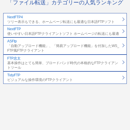
「ファイル転送」カテゴリーの人気ランキング
NextFTP4
ツリー表示もできる、ホームページ転送にも最適な日本語FTPソフト
NextFTP
使いやすい日本語FTPクライアントソフト ホームページの転送にも最適
ASFtp
「自動アップロード機能」、「簡易アップロード機能」を付加したWS_
FTP風FTPクライアント
FTP忠太
基本操作はとても簡単、ブロードバンド時代の本格的なFTPクライアン
トツール
TidyFTP
ビジュアルな操作環境のFTPクライアント