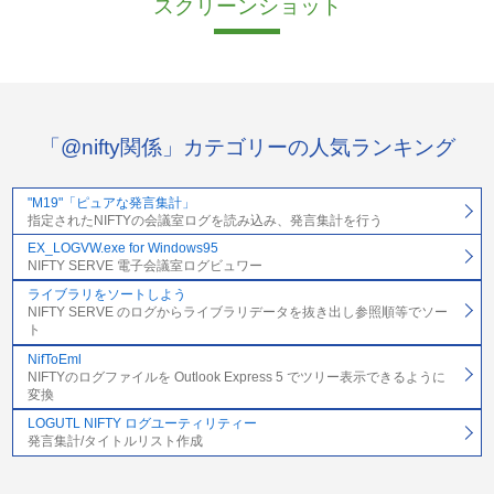
スクリーンショット
「@nifty関係」カテゴリーの人気ランキング
"M19"「ピュアな発言集計」
指定されたNIFTYの会議室ログを読み込み、発言集計を行う
EX_LOGVW.exe for Windows95
NIFTY SERVE 電子会議室ログビュワー
ライブラリをソートしよう
NIFTY SERVE のログからライブラリデータを抜き出し参照順等でソー
ト
NifToEml
NIFTYのログファイルを Outlook Express 5 でツリー表示できるように
変換
LOGUTL NIFTY ログユーティリティー
発言集計/タイトルリスト作成