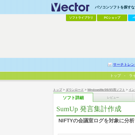
パソコンソフトを探すなら
ソフトライブラリ
PCショップ
サーチトレン
トップ
ラ
トップ
>
ダウンロード
>
WindowsMe/98/95用ソフト
>
イン
ソフト詳細
レビュー
SumUp 発言集計作成
NIFTYの会議室ログを対象に分