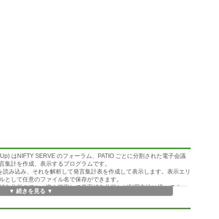
下 SumUp) はNIFTY SERVE のフォーラム、PATIO ごとに分割された電子会議
言集計を作成、表示するプログラムです。
ルを読み込み、それを解析して発言集計表を作成して表示します。表示エリ
ルとして任意のファイル名で保存ができます。
言の傾向分析のほか、IDを指定して発言傾向分析など利用方法は様々です。
▼ 続きを見る ▼
を追加しました。手持ちのログファイルを整形してライブラリに登録できる
ダを揃えることができます。
です。