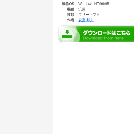
動作OS：
Windows NT/98/95
・発言集計
機種：
汎用
ログファイル情報を指定された集計期間で集計
種類：
フリーソフト
月別集計、時間帯別集計、曜日別集計、ID別
作者：
安斎 邦夫
定できます。
・引用発言集計
ログファイル情報を指定された集計期間で集計
発言文字数順/本文文字数順/引用文字数順の集
・コメント発言集計
ログファイル情報を指定された集計期間で集計
成し表示します。
・統計集計
ログファイル情報を指定された集計期間で集計
検出)リストを作成します。
・月別集計
ログファイル情報を指定された期間で月ごとに
リスト、または指定されたIDによる月ごとの