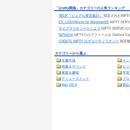
「@nifty関係」カテゴリーの人気ランキング
"M19"「ピュアな発言集計」
指定されたNIF
EX_LOGVW.exe for Windows95
NIFTY S
ライブラリをソートしよう
NIFTY SER
NifToEml
NIFTYのログファイルを Outlook 
LOGUTL NIFTY ログユーティリティー
発言集
カテゴリーから選ぶ
文書作成
イン
画像＆サウンド
ビジ
家庭＆趣味
学習
アミューズメント
プロ
Mac OS X
製品