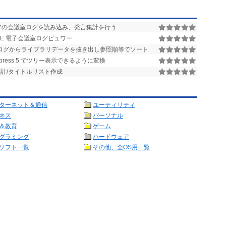
TYの会議室ログを読み込み、発言集計を行う
ERVE 電子会議室ログビュワー
VE のログからライブラリデータを抜き出し参照順等でソート
Express 5 でツリー表示できるように変換
計/タイトルリスト作成
ターネット＆通信
ユーティリティ
ネス
パーソナル
＆教育
ゲーム
グラミング
ハードウェア
ソフト一覧
その他、全OS用一覧