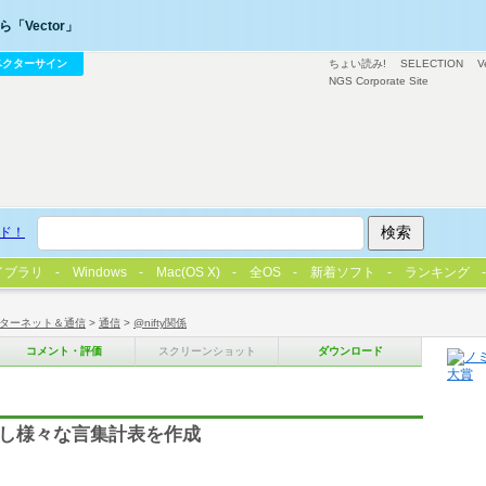
「Vector」
ベクターサイン
ちょい読み!
SELECTION
V
NGS Corporate Site
ド！
イブラリ
Windows
Mac(OS X)
全OS
新着ソフト
ランキング
ターネット＆通信
>
通信
>
@nifty関係
コメント・評価
スクリーンショット
ダウンロード
析し様々な言集計表を作成