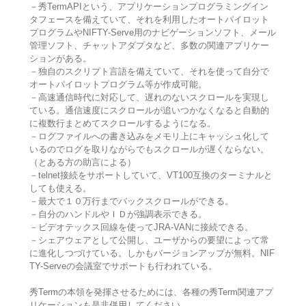
－秀TermAPIという、アプリケーションプログラミングイン
タフェースを備えていて、それを利用したオートパイロット
プログラムやNIFTY-Serve用のナビゲーションソフト、メール
管理ソフト、チャットアダプタなど、多数の関連アプリケー
ションがある。
－独自のスクリプト言語を備えていて、それを使って自分で
オートパイロットプログラム等が作成可能。
－高速通信時代に対応して、遅れのないスクロールを実現し
ている。通信速度にスクロールが追いつかなくなると自動的
に複数行まとめてスクロールするようになる。
－ログファイルへの書き込みをメモリ上にキャッシュ化して
いるのでログを取りながらでもスクロールが遅くならない。
（とある方の助言による）
－telnet接続をサポートしていて、VT100互換のターミナルと
しても使える。
－最大で１０万行までバックスクロールができる。
－自分のハンドルやＩＤが強調表示できる。
－ビデオテックス回線を使ってJRA-VANに接続できる。
－シェアウェアとして公開し、ユーザからの要望によって常
に進化しつづけている。しかもバージョンアップが無料。NIF
TY-Serveの会議室でサポートも行われている。
秀Termの本領を発揮させるためには、各種の秀Term関連アプ
リケーションも是非併用してください。