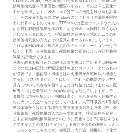
x (1回換気量(ml) - 死腔気量(ml)を求めるものです。例題は有
効肺胞換気量を呼吸回数の変更をすると、どのように変化す
るかを学習します。VBScriptでは二つの例題を繰り返し計算
し、その差異を知るのにWindowsのアクセサリの電算を呼び
出し計算するものですが、TTSneoでは固定ウィンドウの入力
から有効肺胞換気量を求めることをVBScript同様に行うもの
としながら更に加えて、呼吸回数の変更から求めた二つの有
効肺胞換気量の入力とその差異を求めるものにしています。
これは事例の呼吸回数の変更のみのシュミレーションだけで
なく、体重、分時換気量、死腔気量の変更による有効肺胞換
気量の評価ができます。
呼吸が酸素を取り込み二酸化炭素を排出しているのは呼吸モ
ニタの気道内圧計と呼吸流量計およびカフノメータなるもの
が必要です。無侵襲の機器とはいえ患者が自宅療法の機器と
するわけにいきません。とはいえ、これらの機器の使い方と
見方について患者も学習することは無益ではありません。医
療者の目は患者管理の中心的役割をはたしていますが、モニ
タ機器は情報収集という機能は高く、それを分析・判断する
のに大いに役立つものとなっています。人工呼吸器の1回換気
量は体重から設定する場合と有効肺胞換気量を呼吸回数、分
時換気量、死腔気量の入力から求めます。呼吸回数を変更し
ますと有効肺胞換気量がどのように変化するか?を学習するも
のですが入力の4項目の変更による有効換気量の調整シュミレ
ーションをするものです。循環器、内分泌、肺機能、消化管