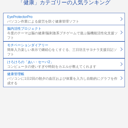
「健康」カテゴリーの人気ランキング
EyeProtectorPro
パソコン作業による疲労を防ぐ健康管理ソフト
脳内活性プロジェクト
今度のテーマは脳の健康!脳刺激系プチゲームで遊ぶ脳機能活性化支援ソ
フト
モチベーションダイアリー
簡単入力楽しい表示で継続心をくすぐる、三日坊主サヨナラ支援日記ソ
フト
けろけろの「あい・セーバ2」
コンピュータの使いすぎや時刻をカエルが教えてくれます
健康管理帳
パソコンに1日2回の朝夕の血圧および体重を入力し自動的にグラフを作
成する