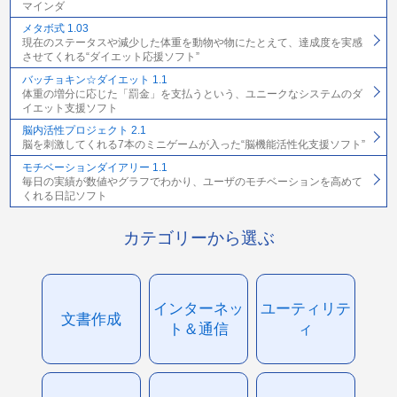
マインダ
メタボ式 1.03
現在のステータスや減少した体重を動物や物にたとえて、達成度を実感
させてくれる“ダイエット応援ソフト”
バッチョキン☆ダイエット 1.1
体重の増分に応じた「罰金」を支払うという、ユニークなシステムのダ
イエット支援ソフト
脳内活性プロジェクト 2.1
脳を刺激してくれる7本のミニゲームが入った“脳機能活性化支援ソフト”
モチベーションダイアリー 1.1
毎日の実績が数値やグラフでわかり、ユーザのモチベーションを高めて
くれる日記ソフト
カテゴリーから選ぶ
インターネッ
ユーティリテ
文書作成
ト＆通信
ィ