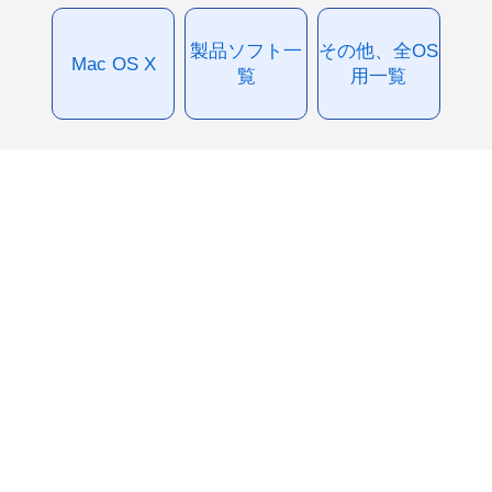
製品ソフト一
その他、全OS
Mac OS X
覧
用一覧