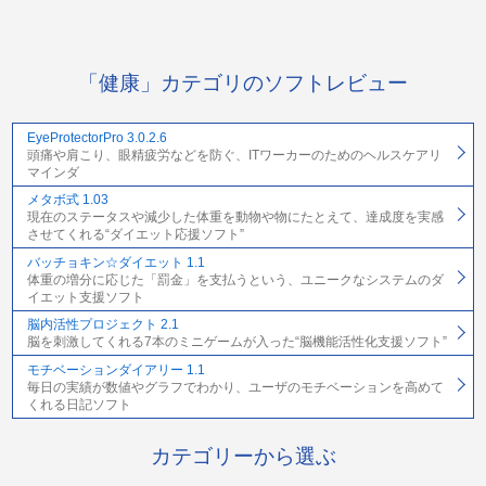
「健康」カテゴリのソフトレビュー
EyeProtectorPro 3.0.2.6
頭痛や肩こり、眼精疲労などを防ぐ、ITワーカーのためのヘルスケアリ
マインダ
メタボ式 1.03
現在のステータスや減少した体重を動物や物にたとえて、達成度を実感
させてくれる“ダイエット応援ソフト”
バッチョキン☆ダイエット 1.1
体重の増分に応じた「罰金」を支払うという、ユニークなシステムのダ
イエット支援ソフト
脳内活性プロジェクト 2.1
脳を刺激してくれる7本のミニゲームが入った“脳機能活性化支援ソフト”
モチベーションダイアリー 1.1
毎日の実績が数値やグラフでわかり、ユーザのモチベーションを高めて
くれる日記ソフト
カテゴリーから選ぶ