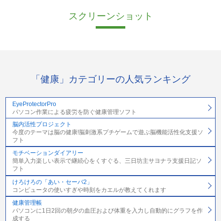
スクリーンショット
「健康」カテゴリーの人気ランキング
EyeProtectorPro
パソコン作業による疲労を防ぐ健康管理ソフト
脳内活性プロジェクト
今度のテーマは脳の健康!脳刺激系プチゲームで遊ぶ脳機能活性化支援ソ
フト
モチベーションダイアリー
簡単入力楽しい表示で継続心をくすぐる、三日坊主サヨナラ支援日記ソ
フト
けろけろの「あい・セーバ2」
コンピュータの使いすぎや時刻をカエルが教えてくれます
健康管理帳
パソコンに1日2回の朝夕の血圧および体重を入力し自動的にグラフを作
成する