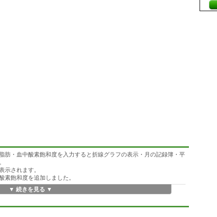
脂肪・血中酸素飽和度を入力すると折線グラフの表示・月の記録簿・平
。
表示されます。
酸素飽和度を追加しました。
▼ 続きを見る ▼