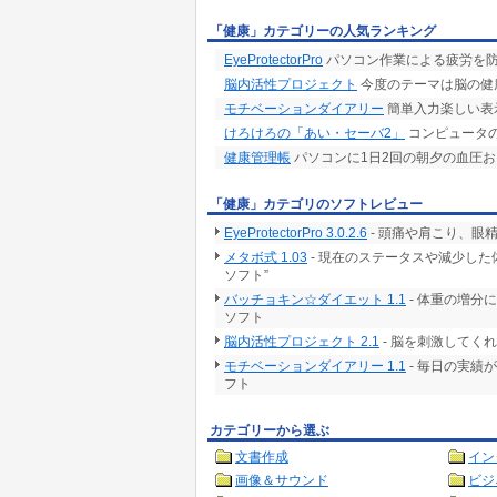
「健康」カテゴリーの人気ランキング
EyeProtectorPro
パソコン作業による疲労を
脳内活性プロジェクト
今度のテーマは脳の健
モチベーションダイアリー
簡単入力楽しい表
けろけろの「あい・セーバ2」
コンピュータ
健康管理帳
パソコンに1日2回の朝夕の血圧
「健康」カテゴリのソフトレビュー
EyeProtectorPro 3.0.2.6
- 頭痛や肩こり、眼
メタボ式 1.03
- 現在のステータスや減少し
ソフト”
バッチョキン☆ダイエット 1.1
- 体重の増分
ソフト
脳内活性プロジェクト 2.1
- 脳を刺激してく
モチベーションダイアリー 1.1
- 毎日の実績
フト
カテゴリーから選ぶ
文書作成
イン
画像＆サウンド
ビジ