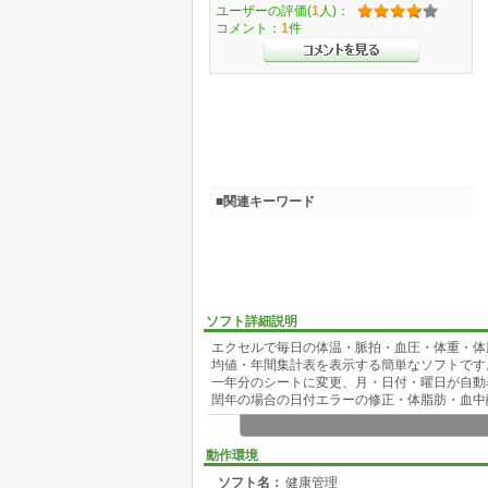
ユーザーの評価(
1
人)：
コメント：
1
件
■関連キーワード
ソフト詳細説明
エクセルで毎日の体温・脈拍・血圧・体重・体
均値・年間集計表を表示する簡単なソフトです
一年分のシートに変更、月・日付・曜日が自動
閏年の場合の日付エラーの修正・体脂肪・血中
動作環境
ソフト名：
健康管理