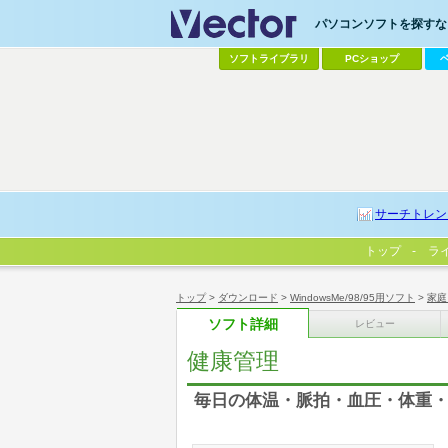
パソコンソフトを探すなら
ソフトライブラリ
PCショップ
サーチトレン
トップ
ラ
トップ
>
ダウンロード
>
WindowsMe/98/95用ソフト
>
家庭
ソフト詳細
レビュー
健康管理
毎日の体温・脈拍・血圧・体重