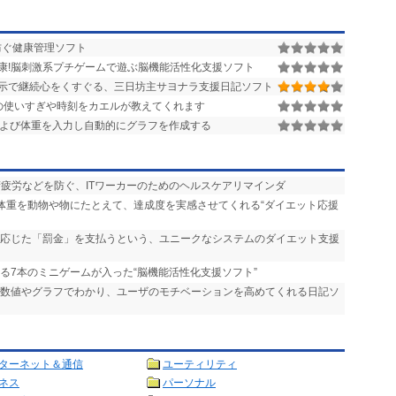
防ぐ健康管理ソフト
康!脳刺激系プチゲームで遊ぶ脳機能活性化支援ソフト
示で継続心をくすぐる、三日坊主サヨナラ支援日記ソフト
の使いすぎや時刻をカエルが教えてくれます
および体重を入力し自動的にグラフを作成する
精疲労などを防ぐ、ITワーカーのためのヘルスケアリマインダ
た体重を動物や物にたとえて、達成度を実感させてくれる“ダイエット応援
に応じた「罰金」を支払うという、ユニークなシステムのダイエット支援
れる7本のミニゲームが入った“脳機能活性化支援ソフト”
が数値やグラフでわかり、ユーザのモチベーションを高めてくれる日記ソ
ターネット＆通信
ユーティリティ
ネス
パーソナル