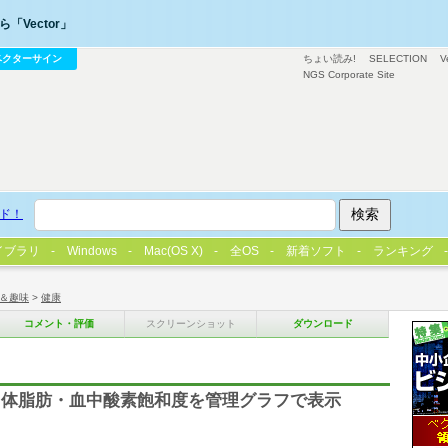
「Vector」
ベクターサイン
ちょい読み!
SELECTION
V
NGS Corporate Site
ド！
イブラリ
Windows
Mac(OS X)
全OS
新着ソフト
ランキング
＆趣味
>
健康
コメント・評価
スクリーンショット
ダウンロード
・体脂肪・血中酸素飽和度を管理グラフで表示