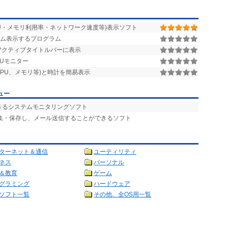
U・メモリ利用率・ネットワーク速度等)表示ソフト
イム表示するプログラム
アクティブタイトルバーに表示
PUモニター
PU、メモリ等)と時計を簡易表示
ュー
きるシステムモニタリングソフト
収集・保存し、メール送信することができるソフト
ターネット＆通信
ユーティリティ
ネス
パーソナル
＆教育
ゲーム
グラミング
ハードウェア
ソフト一覧
その他、全OS用一覧