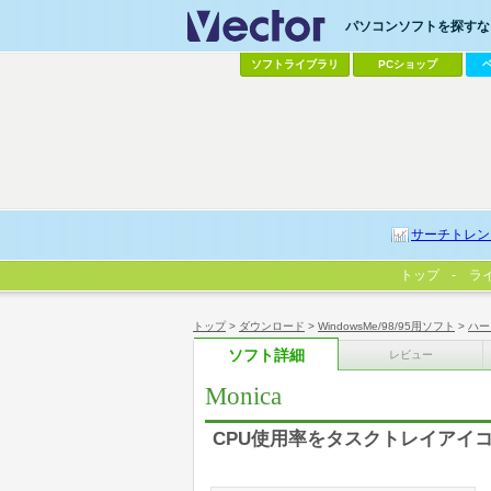
パソコンソフトを探すなら
ソフトライブラリ
PCショップ
サーチトレン
トップ
ラ
トップ
>
ダウンロード
>
WindowsMe/98/95用ソフト
>
ハー
ソフト詳細
レビュー
Monica
CPU使用率をタスクトレイアイ