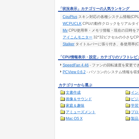
「状況表示」カテゴリーの人気ランキング
CpuPlus
スキン対応の各種システム情報(CP
WCPUCLK
CPUの動作クロックをリアルタ
Mv
CPU使用率・メモリ情報・現在の日時を
アイこんモニター
32*32ピクセルの小さなC
Stalker
タイトルバーに張り付き、各使用率(C
「CPU情報表示・設定」カテゴリのソフトレビ
SpeedFan 4.46
- ファンの回転速度を変更で
PCView 0.6.2
- パソコンのシステム情報を
カテゴリーから選ぶ
文書作成
イン
画像＆サウンド
ビジ
家庭＆趣味
学習
アミューズメント
プロ
Mac OS X
製品