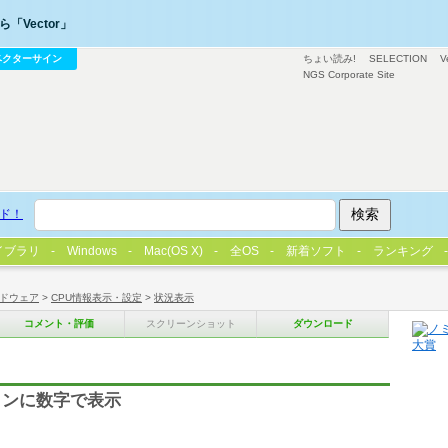
「Vector」
ベクターサイン
ちょい読み!
SELECTION
V
NGS Corporate Site
ド！
イブラリ
Windows
Mac(OS X)
全OS
新着ソフト
ランキング
ドウェア
>
CPU情報表示・設定
>
状況表示
コメント・評価
スクリーンショット
ダウンロード
コンに数字で表示