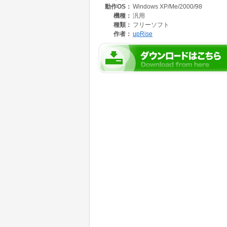
動作OS：
Windows XP/Me/2000/98
機種：
汎用
種類：
フリーソフト
作者：
upRise