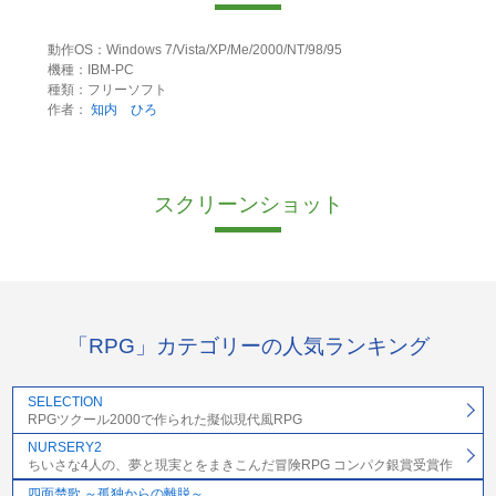
動作OS：Windows 7/Vista/XP/Me/2000/NT/98/95
機種：IBM-PC
種類：フリーソフト
作者：
知内 ひろ
スクリーンショット
「RPG」カテゴリーの人気ランキング
SELECTION
RPGツクール2000で作られた擬似現代風RPG
NURSERY2
ちいさな4人の、夢と現実とをまきこんだ冒険RPG コンパク銀賞受賞作
四面楚歌 ～孤独からの離脱～