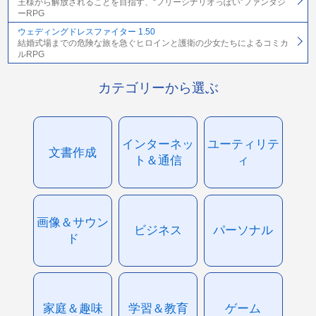
王様から解放されることを目指す、“フリーシナリオっぽい”ファンタジ
ーRPG
ウェディングドレスファイター 1.50
結婚式場までの危険な旅を急ぐヒロインと護衛の少女たちによるコミカ
ルRPG
カテゴリーから選ぶ
インターネッ
ユーティリテ
文書作成
ト＆通信
ィ
画像＆サウン
ビジネス
パーソナル
ド
家庭＆趣味
学習＆教育
ゲーム