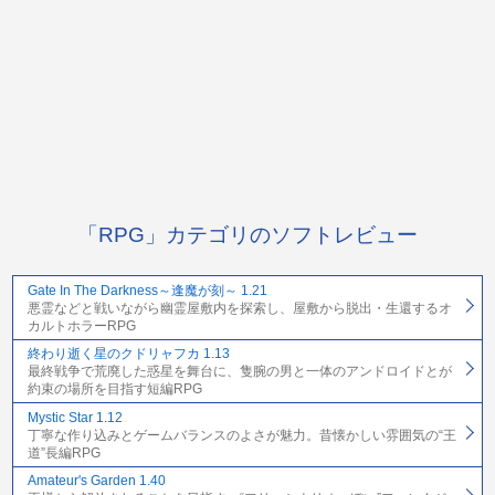
「RPG」カテゴリのソフトレビュー
Gate In The Darkness～逢魔が刻～ 1.21
悪霊などと戦いながら幽霊屋敷内を探索し、屋敷から脱出・生還するオ
カルトホラーRPG
終わり逝く星のクドリャフカ 1.13
最終戦争で荒廃した惑星を舞台に、隻腕の男と一体のアンドロイドとが
約束の場所を目指す短編RPG
Mystic Star 1.12
丁寧な作り込みとゲームバランスのよさが魅力。昔懐かしい雰囲気の“王
道”長編RPG
Amateur's Garden 1.40