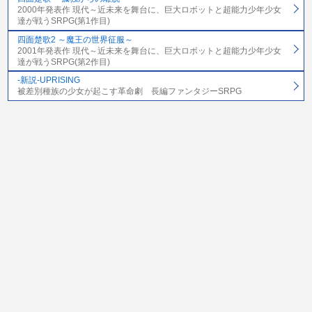
2000年発表作 現代～近未来を舞台に、巨大ロボットと超能力少年少女
達が戦うSRPG(第1作目)
四面楚歌2 ～魔王の世界征服～
2001年発表作 現代～近未来を舞台に、巨大ロボットと超能力少年少女
達が戦うSRPG(第2作目)
-新説-UPRISING
被差別種族の少女が起こす革命劇 長編ファンタジーSRPG