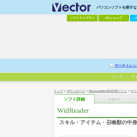
パソコンソフトを探すなら
ソフトライブラリ
PCショップ
サーチトレン
トップ
ラ
トップ
>
ダウンロード
>
WindowsMe/98/95用ソフト
>
ゲー
ソフト詳細
レビュー
WidReader
スキル・アイテム・召喚獣の中