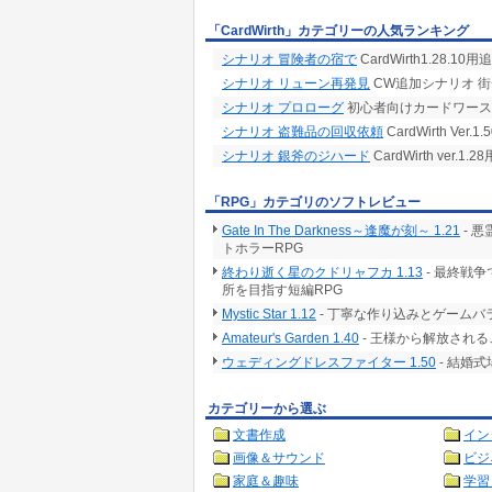
「CardWirth」カテゴリーの人気ランキング
シナリオ 冒険者の宿で
CardWirth1.28.1
シナリオ リューン再発見
CW追加シナリオ 
シナリオ プロローグ
初心者向けカードワース
シナリオ 盗難品の回収依頼
CardWirth Ve
シナリオ 銀斧のジハード
CardWirth ver
「RPG」カテゴリのソフトレビュー
Gate In The Darkness～逢魔が刻～ 1.21
- 
トホラーRPG
終わり逝く星のクドリャフカ 1.13
- 最終戦
所を目指す短編RPG
Mystic Star 1.12
- 丁寧な作り込みとゲームバ
Amateur's Garden 1.40
- 王様から解放される
ウェディングドレスファイター 1.50
- 結婚
カテゴリーから選ぶ
文書作成
イン
画像＆サウンド
ビジ
家庭＆趣味
学習