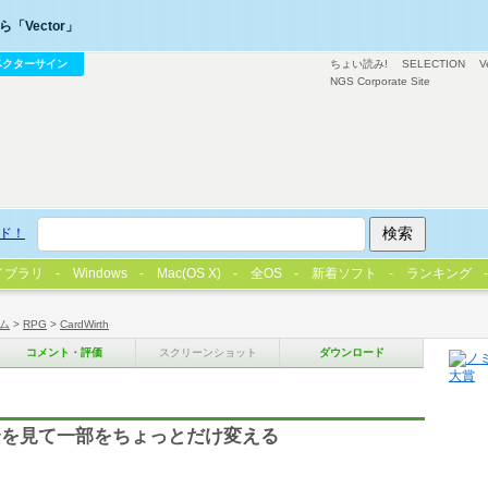
「Vector」
ベクターサイン
ちょい読み!
SELECTION
V
NGS Corporate Site
ド！
イブラリ
Windows
Mac(OS X)
全OS
新着ソフト
ランキング
ム
>
RPG
>
CardWirth
コメント・評価
スクリーンショット
ダウンロード
身を見て一部をちょっとだけ変える