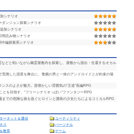
0用追加シナリオ
街+ダンジョン探索シナリオ
追加シナリオ
r.1.50用読み物シナリオ
.1.28用中編探索系シナリオ
悪霊などと戦いながら幽霊屋敷内を探索し、屋敷から脱出・生還するオカル
争で荒廃した惑星を舞台に、隻腕の男と一体のアンドロイドとが約束の場
ランスのよさが魅力。昔懐かしい雰囲気の“王道”長編RPG
ことを目指す、“フリーシナリオっぽい”ファンタジーRPG
式場までの危険な旅を急ぐヒロインと護衛の少女たちによるコミカルRPG
ターネット＆通信
ユーティリティ
ネス
パーソナル
＆教育
ゲーム