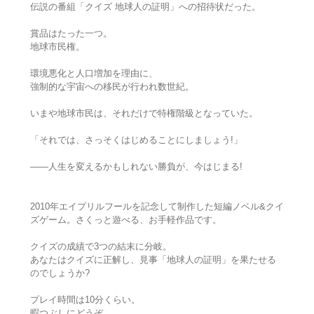
伝説の番組「クイズ 地球人の証明」への招待状だった。
賞品はたった一つ。
地球市民権。
環境悪化と人口増加を理由に、
強制的な宇宙への移民が行われ数世紀。
いまや地球市民は、それだけで特権階級となっていた。
「それでは、さっそくはじめることにしましょう!」
――人生を変えるかもしれない勝負が、今はじまる!
2010年エイプリルフールを記念して制作した短編ノベル&クイ
ズゲーム。さくっと遊べる、お手軽作品です。
クイズの成績で3つの結末に分岐。
あなたはクイズに正解し、見事「地球人の証明」を果たせる
のでしょうか?
プレイ時間は10分くらい。
暇つぶしにどうぞ。