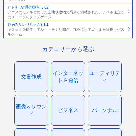
ヒトナツの聖地巡礼 1.02
アニメのモデルとなった土地や建物の写真が満載された、ノベル仕立て
のユニークなクイズゲーム
花摘みサレリちゃん3 1.1
ギミックを操作してルートを切り開き、花を取ってゴールを目指すパズ
ルゲーム
カテゴリーから選ぶ
インターネッ
ユーティリテ
文書作成
ト＆通信
ィ
画像＆サウン
ビジネス
パーソナル
ド