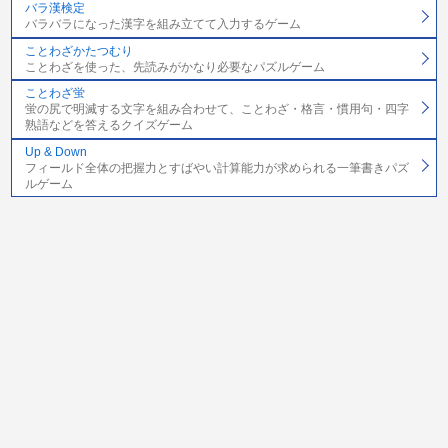
バラ漢検定
バラバラになった漢字を組み立てて入力するゲーム
ことわざかたつむり
ことわざを使った、先読みがかなり必要なパズルゲーム
ことわざ蛍
蛍の尻で明滅する文字を組み合わせて、ことわざ・格言・慣用句・四字
熟語などを答えるクイズゲーム
Up & Down
フィールド全体の把握力とすばやい計算能力が求められる一筆書きパズ
ルゲーム