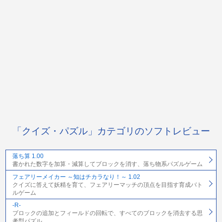
「クイズ・パズル」カテゴリのソフトレビュー
落ち算 1.00
書かれた数字を加算・減算してブロックを消す、落ち物系パズルゲーム
フェアリーメイカー ～知はチカラなり！～ 1.02
クイズに答えて妖精を育て、フェアリーマッチの頂点を目指す育成バト
ルゲーム
-R-
ブロックの追加とフィールドの回転で、すべてのブロックを消去する思
考型パズル