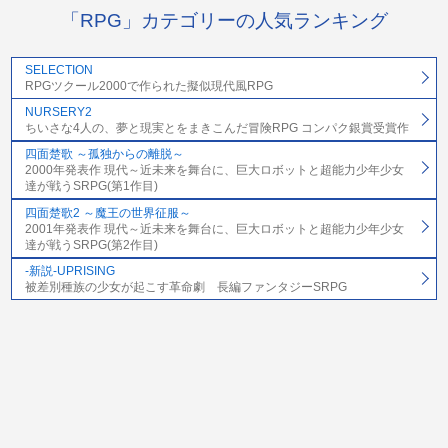
「RPG」カテゴリーの人気ランキング
SELECTION
RPGツクール2000で作られた擬似現代風RPG
NURSERY2
ちいさな4人の、夢と現実とをまきこんだ冒険RPG コンパク銀賞受賞作
四面楚歌 ～孤独からの離脱～
2000年発表作 現代～近未来を舞台に、巨大ロボットと超能力少年少女
達が戦うSRPG(第1作目)
四面楚歌2 ～魔王の世界征服～
2001年発表作 現代～近未来を舞台に、巨大ロボットと超能力少年少女
達が戦うSRPG(第2作目)
-新説-UPRISING
被差別種族の少女が起こす革命劇 長編ファンタジーSRPG