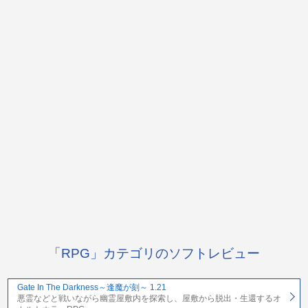
「RPG」カテゴリのソフトレビュー
Gate In The Darkness～逢魔が刻～ 1.21
悪霊などと戦いながら幽霊屋敷内を探索し、屋敷から脱出・生還するオ