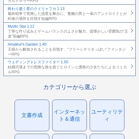
カルトホラーRPG
終わり逝く星のクドリャフカ 1.13
最終戦争で荒廃した惑星を舞台に、隻腕の男と一体のアンドロイドとが
約束の場所を目指す短編RPG
Mystic Star 1.12
丁寧な作り込みとゲームバランスのよさが魅力。昔懐かしい雰囲気の“王
道”長編RPG
Amateur's Garden 1.40
王様から解放されることを目指す、“フリーシナリオっぽい”ファンタジ
ーRPG
ウェディングドレスファイター 1.50
結婚式場までの危険な旅を急ぐヒロインと護衛の少女たちによるコミカ
ルRPG
カテゴリーから選ぶ
インターネッ
ユーティリテ
文書作成
ト＆通信
ィ